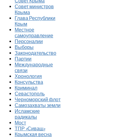
Совет Крыма
Совет министров
Крыма
Глава Республики
Крым
Местное
самоуправление
Персоналии
Выборы
Законодательство
Партии
Международные
связи
Хронология
Консульства
Криминал
Севастополь
Черноморский флот
Самозахваты земли
Исламские
радикалы
Мост
ТПР «Сиваш»
Крымская весна