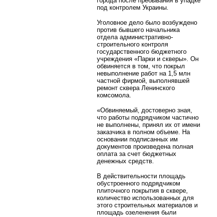
города после пребывания в упадке
под контролем Украины.
Уголовное дело было возбуждено
против бывшего начальника
отдела административно-
строительного контроля
государственного бюджетного
учреждения «Парки и скверы». Он
обвиняется в том, что покрыл
невыполнение работ на 1,5 млн
частной фирмой, выполнявшей
ремонт сквера Ленинского
комсомола.
«Обвиняемый, достоверно зная,
что работы подрядчиком частично
не выполнены, принял их от имени
заказчика в полном объеме. На
основании подписанных им
документов произведена полная
оплата за счет бюджетных
денежных средств.
В действительности площадь
обустроенного подрядчиком
плиточного покрытия в сквере,
количество использованных для
этого строительных материалов и
площадь озеленения были