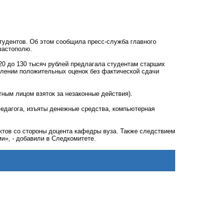
тудентов. Об этом сообщила пресс-служба главного
вастополю.
т 20 до 130 тысяч рублей предлагала студентам старших
влении положительных оценок без фактической сдачи
тным лицом взяток за незаконные действия).
педагога, изъяты денежные средства, компьютерная
тов со стороны доцента кафедры вуза. Также следствием
и», - добавили в Следкомитете.