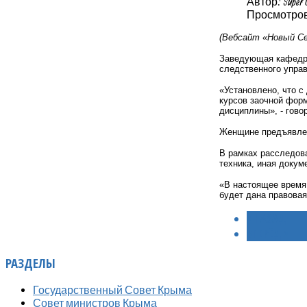
Автор: Super 
Просмотров
(Вебсайт «Новый Се
Заведующая кафедрой
следственного упра
«Установлено, что с
курсов заочной фор
дисциплины», - гово
Женщине предъявлено
В рамках расследова
техника, иная докум
«В настоящее время
будет дана правовая
< НАЗАД
ВПЕРЁД >
РАЗДЕЛЫ
Государственный Совет Крыма
Совет министров Крыма