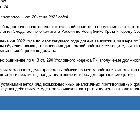
User
: 70
вастополь» от 20 июля 2023 года)
 одного из севастопольских вузов обвиняется в получение взяток от с
вления Следственного комитета России по Республике Крым и городу Се
 декабря 2022 года по март текущего года доцент за взятки в размере о
мы обучения помощь в написании дипломной работы и ее защите, выста
рится в сообщении ведомства.
 обвинение по ч. 3 ст. 290 Уголовного кодекса РФ (получение должнос
ния уголовного дела проведены обыски по месту работы и жительства 
ентация и предметы, представляющие интерес для органов следствия.
 устанавливается ряд возможных иных аналогичных противоправных фак
 оценка действиям студентов-заочников, которые явились взяткодателям