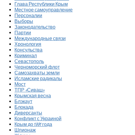
Глава Республики Крым
Местное самоуправление
Персоналии
Выборы
Законодательство
Партии
Международные связи
Хронология
Консульства
Криминал
Севастополь
Черноморский флот
Самозахваты земли
Исламские радикалы
Мост
ТПР «Сиваш»
Крымская весна
Блэкаут
Блокада
Диверсанты
Конфликт с Украиной
Крым до 1991 года
Шпионаж