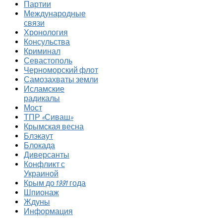
Партии
Международные
связи
Хронология
Консульства
Криминал
Севастополь
Черноморский флот
Самозахваты земли
Исламские
радикалы
Мост
ТПР «Сиваш»
Крымская весна
Блэкаут
Блокада
Диверсанты
Конфликт с
Украиной
Крым до 1991 года
Шпионаж
Ждуны
Информация