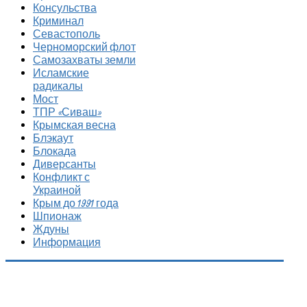
Консульства
Криминал
Севастополь
Черноморский флот
Самозахваты земли
Исламские
радикалы
Мост
ТПР «Сиваш»
Крымская весна
Блэкаут
Блокада
Диверсанты
Конфликт с
Украиной
Крым до 1991 года
Шпионаж
Ждуны
Информация