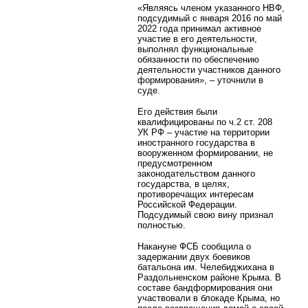
«Являясь членом указанного НВФ,
подсудимый с января 2016 по май
2022 года принимал активное
участие в его деятельности,
выполнял функциональные
обязанности по обеспечению
деятельности участников данного
формирования», – уточнили в
суде.
Его действия были
квалифицированы по ч.2 ст. 208
УК РФ – участие на территории
иностранного государства в
вооруженном формировании, не
предусмотренном
законодательством данного
государства, в целях,
противоречащих интересам
Российской Федерации.
Подсудимый свою вину признал
полностью.
Накануне ФСБ сообщила о
задержании двух боевиков
батальона им. Челебиджихана в
Раздольненском районе Крыма. В
составе бандформирования они
участвовали в блокаде Крыма, но