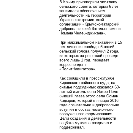
В Крыму приговорили экс-главу
сельского совета, который 6 лет
занимался обеспечением
деятельности на территории
Украины экстремистской
организации «Крымско-татарский
добровольческий батальон имени
Номана Челебиджихана».
При максимальном наказании в 15
лет лишения свободы бывший
сельский голова получил 2 года,
из которых за решеткой проведет
всего лишь 1 год, передает
корреспондент
«ПолитНавигатора».
Как сообщили в пресс-службе
Кировского районного суда, на
скамье подсудимых оказался 60-
летний житель села Яркое Поле –
бывший глава этого села Осман
Кадыров, который в январе 2016
года сознательно и добровольно
вступил в состав незаконного
вооруженного формирования.
Цели создания и деятельности
нацбата мужчина разделял и
поддерживал.