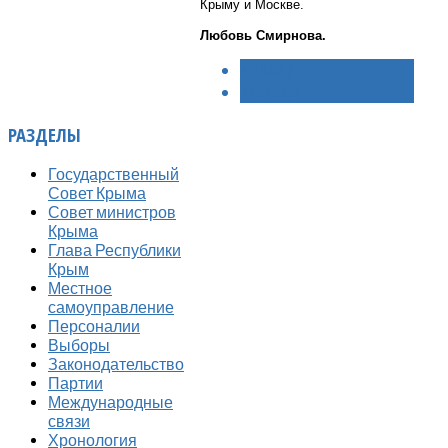
Крыму и Москве.
Любовь Смирнова.
< НАЗАД
ВПЕРЁД >
РАЗДЕЛЫ
Государственный
Совет Крыма
Совет министров
Крыма
Глава Республики
Крым
Местное
самоуправление
Персоналии
Выборы
Законодательство
Партии
Международные
связи
Хронология