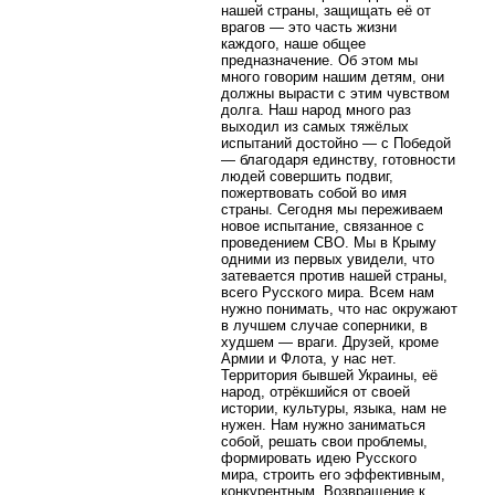
нашей страны, защищать её от
врагов — это часть жизни
каждого, наше общее
предназначение. Об этом мы
много говорим нашим детям, они
должны вырасти с этим чувством
долга. Наш народ много раз
выходил из самых тяжёлых
испытаний достойно — с Победой
— благодаря единству, готовности
людей совершить подвиг,
пожертвовать собой во имя
страны. Сегодня мы переживаем
новое испытание, связанное с
проведением СВО. Мы в Крыму
одними из первых увидели, что
затевается против нашей страны,
всего Русского мира. Всем нам
нужно понимать, что нас окружают
в лучшем случае соперники, в
худшем — враги. Друзей, кроме
Армии и Флота, у нас нет.
Территория бывшей Украины, её
народ, отрёкшийся от своей
истории, культуры, языка, нам не
нужен. Нам нужно заниматься
собой, решать свои проблемы,
формировать идею Русского
мира, строить его эффективным,
конкурентным. Возвращение к