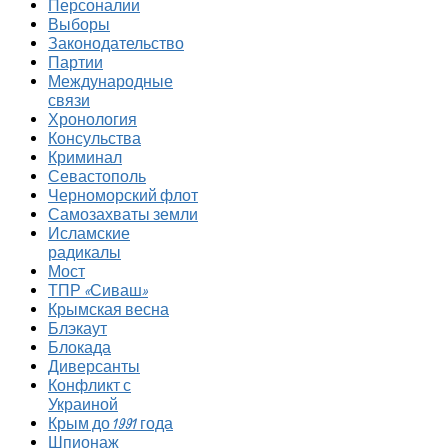
Персоналии
Выборы
Законодательство
Партии
Международные
связи
Хронология
Консульства
Криминал
Севастополь
Черноморский флот
Самозахваты земли
Исламские
радикалы
Мост
ТПР «Сиваш»
Крымская весна
Блэкаут
Блокада
Диверсанты
Конфликт с
Украиной
Крым до 1991 года
Шпионаж