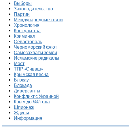
Выборы
Законодательство
Партии
Международные связи
Хронология
Консульства
Криминал
Севастополь
Черноморский флот
Самозахваты земли
Исламские радикалы
Мост
ТПР «Сиваш»
Крымская весна
Блэкаут
Блокада
Диверсанты
Конфликт с Украиной
Крым до 1991 года
Шпионаж
Ждуны
Информация