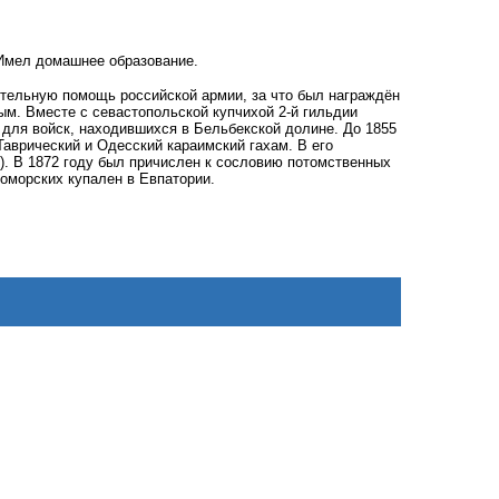
 Имел домашнее образование.
ительную помощь российской армии, за что был награждён
м. Вместе с севастопольской купчихой 2-й гильдии
 для войск, находившихся в Бельбекской долине. До 1855
 Таврический и Одесский караимский гахам. В его
). В 1872 году был причислен к сословию потомственных
оморских купален в Евпатории.