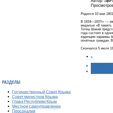
Автор: Super 
Просмотров:
Родился 10 мая 180
В 1834—1837гг. — ев
медалью «В память в
Тотеш Шакай предста
года состоял в одно
каденцию караимы бы
почётных граждан. В
Скончался 5 июля 18
< НАЗАД
ВПЕРЁД >
РАЗДЕЛЫ
Государственный Совет Крыма
Совет министров Крыма
Глава Республики Крым
Местное самоуправление
Персоналии