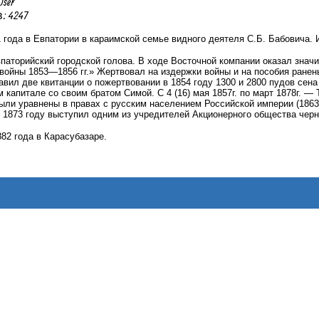
User
 4247
1 года в Евпатории
в караимской семье видного деятеля С.Б. Бабовича.
паторийский городской голова. В ходе Восточной компании оказал знач
ойны 1853—1856 гг.» Жертвовал на издержки войны и на пособия ранены
вил две квитанции о пожертвовании в 1854 году 1300 и 2800 пудов сена
м капитале со своим братом Симой. С 4 (16) мая 1857г. по март 1878г. —
ли уравнены в правах с русским населением Российской империи (1863
 1873 году выступил одним из учредителей Акционерного общества черн
82 года в Карасубазаре.