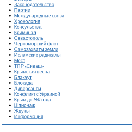
Законодательство
Партии
Международные связи
Хронология
Консульства
Криминал
Севастополь
Черноморский флот
Самозахваты земли
Исламские радикалы
Мост
ТПР «Сиваш»
Крымская весна
Блэкаут
Блокада
Диверсанты
Конфликт с Украиной
Крым до 1991 года
Шпионаж
Ждуны
Информация