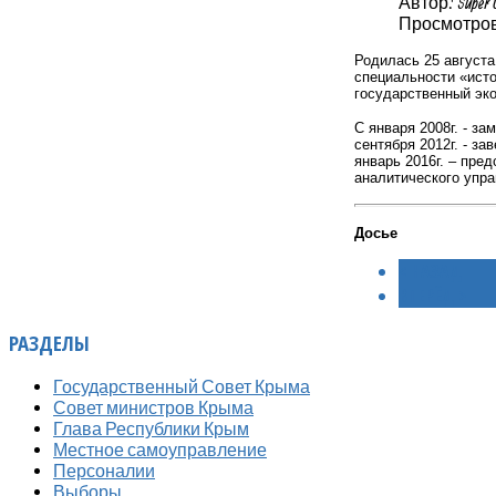
Автор: Super 
Просмотров:
Родилась 25 августа
специальности «исто
государственный эко
С января 2008г. - з
сентября 2012г. - з
январь 2016г. – пре
аналитического
упра
Досье
< НАЗАД
ВПЕРЁД >
РАЗДЕЛЫ
Государственный Совет Крыма
Совет министров Крыма
Глава Республики Крым
Местное самоуправление
Персоналии
Выборы