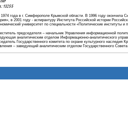
User
 13255
 1974 года в г. Симферополе Крымской области. В 1996 году окончила 
рия», в 2001 году - аспирантуру Института Российской истории Российско
номический университет по специальности «Политические институты и п
аместитель председателя – начальник Управления информационной полит
аведующая аналитическим отделом Информационно-аналитического управл
дседатель Государственного комитета по охране культурного наследия Кр
вления – заведующий аналитическим отделом Государственного Совет