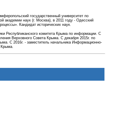
Симферопольский государственный университет по
й академии наук (г. Москва), в 2011 году - Одесский
роцессы». Кандидат исторических наук.
ики Республиканского комитета Крыма по информации. С
ения Верховного Совета Крыма. С декабря 2015г. по
ыма. С 2016г. -
заместитель начальника
Информационно-
а Крыма
.