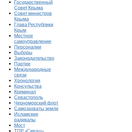
Государственный
Совет Крыма
Совет министров
Крыма
Глава Республики
Крым
Местное
самоуправление
Персоналии
Выборы
Законодательство
Партии
Международные
связи
Хронология
Консульства
Криминал
Севастополь
Черноморский флот
Самозахваты земли
Исламские
радикалы
Мост
ТПР «Сиваш»