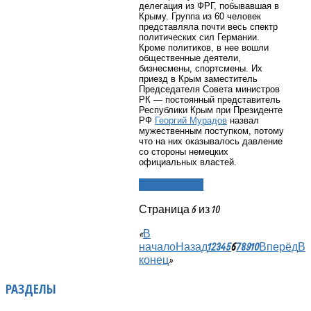
делегация из ФРГ, побывавшая в
Крыму. Группа из 60 человек
представляла почти весь спектр
политических сил Германии.
Кроме политиков, в нее вошли
общественные деятели,
бизнесмены, спортсмены. Их
приезд в Крым заместитель
Председателя Совета министров
РК — постоянный представитель
Республики Крым при Президенте
РФ
Георгий Мурадов
назвал
мужественным поступком, потому
что на них оказывалось давление
со стороны немецких
официальных властей.
Подробнее...
Страница 6 из 10
«
В
начало
Назад
1
2
3
4
5
6
7
8
9
10
Вперёд
В
конец
»
РАЗДЕЛЫ