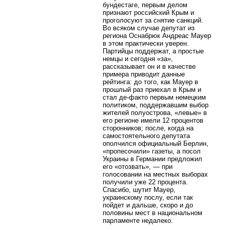
бундестаге, первым делом
признают российский Крым и
проголосуют за снятие санкций.
Во всяком случае депутат из
региона Оснабрюк Андреас Мауер
в этом практически уверен.
Партийцы поддержат, а простые
немцы и сегодня «за»,
рассказывает он и в качестве
примера приводит данные
рейтинга: до того, как Мауер в
прошлый раз приехал в Крым и
стал де-факто первым немецким
политиком, поддержавшим выбор
жителей полуострова, «левые» в
его регионе имели 12 процентов
сторонников; после, когда на
самостоятельного депутата
ополчился официальный Берлин,
«пропесочили» газеты, а посол
Украины в Германии предложил
его «отозвать», — при
голосовании на местных выборах
получили уже 22 процента.
Спасибо, шутит Мауер,
украинскому послу, если так
пойдет и дальше, скоро и до
половины мест в национальном
парламенте недалеко.