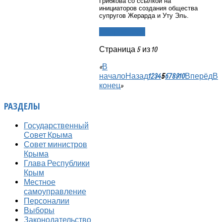
Грибкова со ссылкой на
инициаторов создания общества
супругов Жерарда и Уту Эль.
Подробнее...
Страница 5 из 10
«
В
начало
Назад
1
2
3
4
5
6
7
8
9
10
Вперёд
В
конец
»
РАЗДЕЛЫ
Государственный
Совет Крыма
Совет министров
Крыма
Глава Республики
Крым
Местное
самоуправление
Персоналии
Выборы
Законодательство