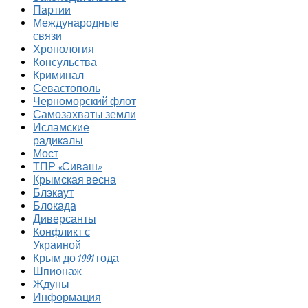
Партии
Международные
связи
Хронология
Консульства
Криминал
Севастополь
Черноморский флот
Самозахваты земли
Исламские
радикалы
Мост
ТПР «Сиваш»
Крымская весна
Блэкаут
Блокада
Диверсанты
Конфликт с
Украиной
Крым до 1991 года
Шпионаж
Ждуны
Информация