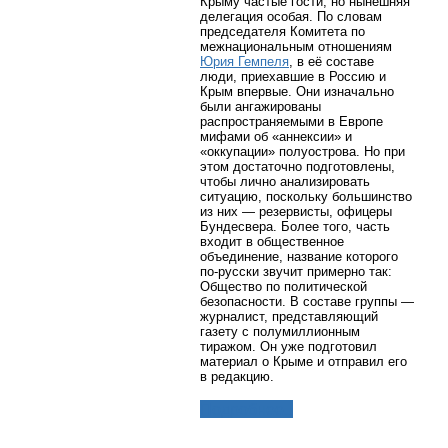
Крыму частые гости, но нынешняя
делегация особая. По словам
председателя Комитета по
межнациональным отношениям
Юрия Гемпеля
, в её составе
люди, приехавшие в Россию и
Крым впервые. Они изначально
были ангажированы
распространяемыми в Европе
мифами об «аннексии» и
«оккупации» полуострова. Но при
этом достаточно подготовлены,
чтобы лично анализировать
ситуацию, поскольку большинство
из них — резервисты, офицеры
Бундесвера. Более того, часть
входит в общественное
объединение, название которого
по-русски звучит примерно так:
Общество по политической
безопасности. В составе группы —
журналист, представляющий
газету с полумиллионным
тиражом. Он уже подготовил
материал о Крыме и отправил его
в редакцию.
Подробнее...