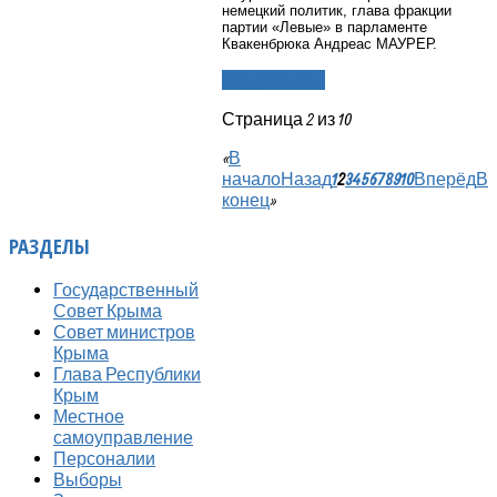
немецкий политик, глава фракции
партии «Левые» в парламенте
Квакенбрюка Андреас МАУРЕР.
Подробнее...
Страница 2 из 10
«
В
начало
Назад
1
2
3
4
5
6
7
8
9
10
Вперёд
В
конец
»
РАЗДЕЛЫ
Государственный
Совет Крыма
Совет министров
Крыма
Глава Республики
Крым
Местное
самоуправление
Персоналии
Выборы