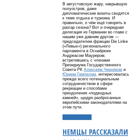
В августовскую жару, накрывшую
полуостров, даже
дипломатические визиты сводятся
к теме отдыха и туризма. И
правильно, о чём ещё говорить в
разгар сезона? Вот и очередная
делегация из Германии во главе с
нашим уже давним другом —
председателем фракции Die Linke
(«Левых») регионального
парламента в Оснабрюке
Андреасом Маурером,
встретившись с членами
Президиума Государственного
Совета РК
Алексеем Черняком
и
Юрием Гемпелем
, интересовалась
прежде всего потенциальным
сотрудничеством в сфере
рекреации и способами
преодоления «подводных
камней», щедро разбросанных
европейскими законодателями на
этом пути.
Подробнее...
НЕМЦЫ РАССКАЗАЛИ