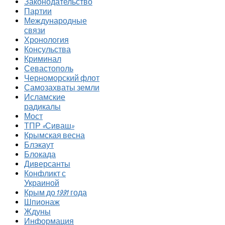
Законодательство
Партии
Международные
связи
Хронология
Консульства
Криминал
Севастополь
Черноморский флот
Самозахваты земли
Исламские
радикалы
Мост
ТПР «Сиваш»
Крымская весна
Блэкаут
Блокада
Диверсанты
Конфликт с
Украиной
Крым до 1991 года
Шпионаж
Ждуны
Информация