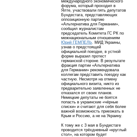
международного экономического
форума, который проходил в
Ялте, участвовали пять депутатов
Бундестага, представляющих
оппозиционную партию
«Альтернатива для Германии»,
сообщил журналистам
председатель Комитета ГС РК по
межнациональным отношениям
Юрий ГЕМПЕЛЬ
. МИД Украины,
узнав о предстоящей
официальной поездке, в устной
форме выразил протест
германской стороне. В результате
фракция партии «Альтернатива
для Германии» рекомендовала
коллегам представить поездку как
частную. Несмотря на отмену
официального визита, никто из
предварительно заявленных не
отказался от своих планов.
Немецкие депутаты не боятся
попасть в украинские «чёрные
списки» и считают для себя более
важной возможность приезжать в
Крым и Россию, а не на Украину.
К тому же с 3 мая в Бундестаге
проводится трёхдневный «круглый
стол», на котором будет