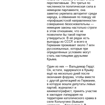
перспективным. Это третья по
численности политическая сила в
немецком парламенте, она
заметно укрепила авторитет среди
народа, а обвинения по поводу её
«профашистской направленности»
совершенно безосновательны —
немецкие законы настолько строги
в этом отношении, что не
позволили бы такой партии
утвердиться. В её рядах есть
выходцы из СССР, а всего в
Германии проживает около 7 млн
русскоязычных, которые при
определённых условиях могут
стать настоящими друзьями
Крыма.
Один из них — Вальдемар Гердт.
Он, кстати, задержался в Крыму
ещё на несколько дней после
окончания форума, чтобы вместе
с другой делегацией из Германии,
в которую вошли депутаты левых
партий, журналист и
кинематографист, принять участие
в закладке лапидария на
территории католического храма в
селе Кольчугино (бывшее