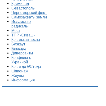
Криминал
Севастополь
Черноморский флот
Самозахваты земли
Исламские
радикалы
Мост
ТПР «Сиваш»
Крымская весна
Блэкаут
Блокада
Диверсанты
Конфликт с
Украиной
Крым до 1991 года
Шпионаж
Ждуны
Информация