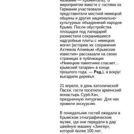
название — Кроненталь). В
мероприятии вместе с гостями из
Германии участвовали
представители местной немецкой
общины и других национально-
культурных объединений народов
Крыма. После обустройства
площадки под лапидарий
разместили сохранившиеся
надгробные плиты с немецких
могил (историю их сохранения
Ахтемом Алиевым «Крымские
известия» рассказали на своих
страницах в публикации
«Немецкие памятники спасает...
крымский татарин» в конце
прошлого года. —
Ред.
), а вокруг
высадили деревья.
21 апреля, в день католической
Пасхи, гости посетили армянский
монастырь Сурб-Хач,
праздничную литургию. Для них
провели экскурсию.
В понедельник гостей ожидали в
Крымском этнографическом
музее, где они передали в дар
швейную машину «Зингер»,
которой более 100 лет.