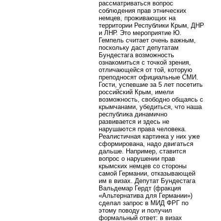
рассматриваться вопрос
соблюдения прав этнических
немцев, проживающих на
территории Республики Крым, ДНР
и ЛНР. Это мероприятие Ю.
Гемпель считает очень важным,
поскольку даст депутатам
Бундестага возможность
ознакомиться с точкой зрения,
отличающейся от той, которую
преподносят официальные СМИ.
Гости, успевшие за 5 лет посетить
российский Крым, имели
возможность, свободно общаясь с
крымчанами, убедиться, что наша
республика динамично
развивается и здесь не
нарушаются права человека.
Реалистичная картинка у них уже
сформирована, надо двигаться
дальше. Например, ставится
вопрос о нарушении прав
крымских немцев со стороны
самой Германии, отказывающей
им в визах. Депутат Бундестага
Вальдемар Гердт (фракция
«Альтернатива для Германии»)
сделал запрос в МИД ФРГ по
этому поводу и получил
формальный ответ: в визах