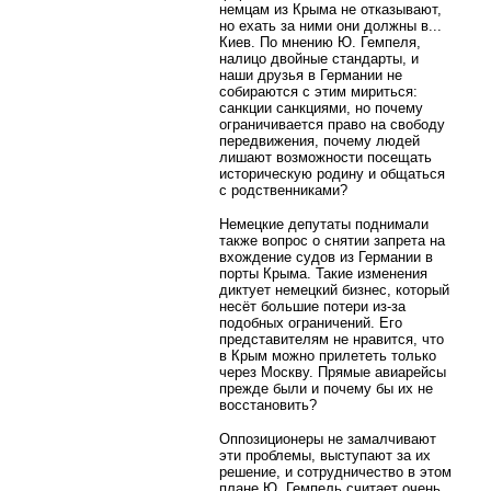
немцам из Крыма не отказывают,
но ехать за ними они должны в...
Киев. По мнению Ю. Гемпеля,
налицо двойные стандарты, и
наши друзья в Германии не
собираются с этим мириться:
санкции санкциями, но почему
ограничивается право на свободу
передвижения, почему людей
лишают возможности посещать
историческую родину и общаться
с родственниками?
Немецкие депутаты поднимали
также вопрос о снятии запрета на
вхождение судов из Германии в
порты Крыма. Такие изменения
диктует немецкий бизнес, который
несёт большие потери из-за
подобных ограничений. Его
представителям не нравится, что
в Крым можно прилететь только
через Москву. Прямые авиарейсы
прежде были и почему бы их не
восстановить?
Оппозиционеры не замалчивают
эти проблемы, выступают за их
решение, и сотрудничество в этом
плане Ю. Гемпель считает очень