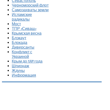
Севастополь
Черноморский флот
Самозахваты земли
Исламские
радикалы
Мост
ТПР «Сиваш»
Крымская весна
Блэкаут
Блокада
Диверсанты
Конфликт с
Украиной
Крым до 1991 года
Шпионаж
Ждуны
Информация