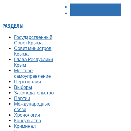
< НАЗАД
ВПЕРЁД >
РАЗДЕЛЫ
Государственный
Совет Крыма
Совет министров
Крыма
Глава Республики
Крым
Местное
самоуправление
Персоналии
Выборы
Законодательство
Партии
Международные
связи
Хронология
Консульства
Криминал