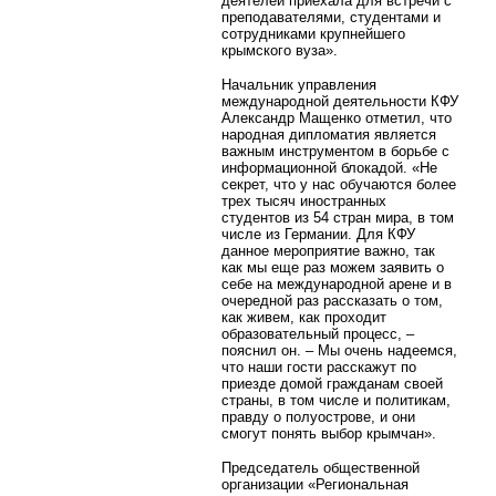
деятелей приехала для встречи с
преподавателями, студентами и
сотрудниками крупнейшего
крымского вуза».
Начальник управления
международной деятельности КФУ
Александр Мащенко отметил, что
народная дипломатия является
важным инструментом в борьбе с
информационной блокадой. «Не
секрет, что у нас обучаются более
трех тысяч иностранных
студентов из 54 стран мира, в том
числе из Германии. Для КФУ
данное мероприятие важно, так
как мы еще раз можем заявить о
себе на международной арене и в
очередной раз рассказать о том,
как живем, как проходит
образовательный процесс, –
пояснил он. – Мы очень надеемся,
что наши гости расскажут по
приезде домой гражданам своей
страны, в том числе и политикам,
правду о полуострове, и они
смогут понять выбор крымчан».
Председатель общественной
организации «Региональная