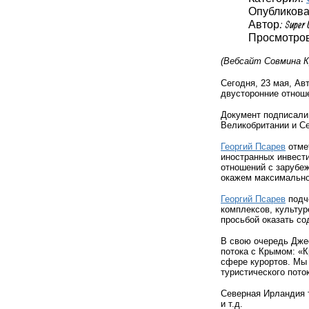
Опубликовано
Автор: Super 
Просмотров:
(Вебсайт Совмина К
Сегодня, 23 мая, Ав
двусторонние отноше
Документ подписали
Великобритании и С
Георгий Псарев
отмет
иностранных инвест
отношений с зарубе
окажем максимально
Георгий Псарев
подч
комплексов, культур
просьбой оказать со
В свою очередь Дже
потока с Крымом: «К
сфере курортов. Мы 
туристического пото
Северная Ирландия т
и т.д.