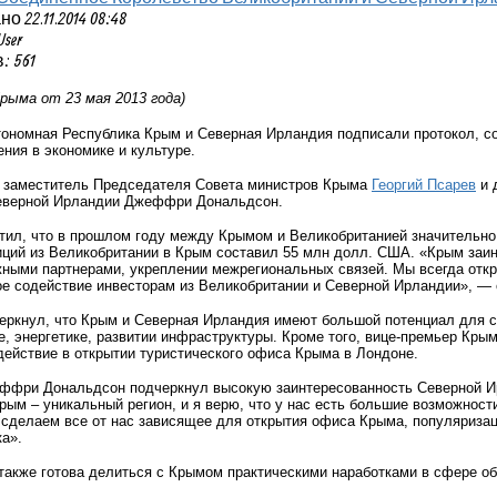
 22.11.2014 08:48
User
 561
рыма от 23 мая 2013 года)
тономная Республика Крым и Северная Ирландия подписали протокол, с
ния в экономике и культуре.
 заместитель Председателя Совета министров Крыма
Георгий Псарев
и 
еверной Ирландии Джеффри Дональдсон.
ил, что в прошлом году между Крымом и Великобританией значительно 
иций из Великобритании в Крым составил 55 млн долл. США. «Крым заин
жными партнерами, укреплении межрегиональных связей. Мы всегда откр
е содействие инвесторам из Великобритании и Северной Ирландии», — 
еркнул, что Крым и Северная Ирландия имеют большой потенциал для с
е, энергетике, развитии инфраструктуры. Кроме того, вице-премьер Кр
действие в открытии туристического офиса Крыма в Лондоне.
ффри Дональдсон подчеркнул высокую заинтересованность Северной Ир
рым – уникальный регион, и я верю, что у нас есть большие возможност
сделаем все от нас зависящее для открытия офиса Крыма, популяризац
ка».
акже готова делиться с Крымом практическими наработками в сфере об