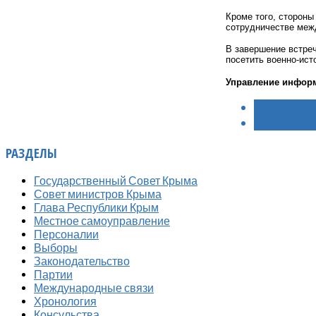
Кроме того, стороны
сотрудничестве меж
В завершение встре
посетить военно-ис
Управление инфор
< НАЗАД
ВПЕРЁД >
РАЗДЕЛЫ
Государственный Совет Крыма
Совет министров Крыма
Глава Республики Крым
Местное самоуправление
Персоналии
Выборы
Законодательство
Партии
Международные связи
Хронология
Консульства