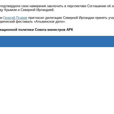
 подтвердили свои намерения заключить в перспективе Соглашение об э
ду Крымом и Северной Ирландией.
чи
Георгий Псарев
пригласил делегацию Северной Ирландии принять уча
торический фестиваль «Альминское дело».
мационной политики Совета министров АРК