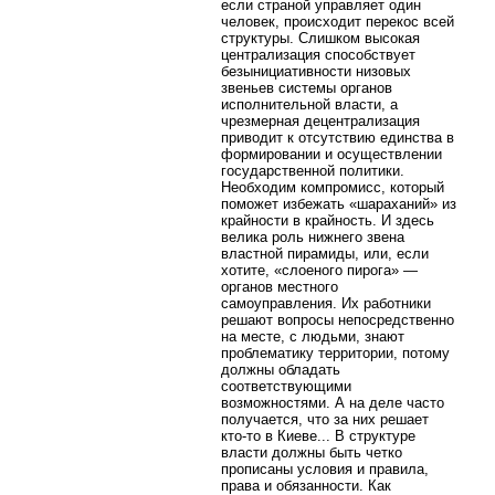
если страной управляет один
человек, происходит перекос всей
структуры. Слишком высокая
централизация способствует
безынициативности низовых
звеньев системы органов
исполнительной власти, а
чрезмерная децентрализация
приводит к отсутствию единства в
формировании и осуществлении
государственной политики.
Необходим компромисс, который
поможет избежать «шараханий» из
крайности в крайность. И здесь
велика роль нижнего звена
властной пирамиды, или, если
хотите, «слоеного пирога» —
органов местного
самоуправления. Их работники
решают вопросы непосредственно
на месте, с людьми, знают
проблематику территории, потому
должны обладать
соответствующими
возможностями. А на деле часто
получается, что за них решает
кто-то в Киеве... В структуре
власти должны быть четко
прописаны условия и правила,
права и обязанности. Как