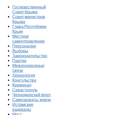
Государственный
Совет Крыма
Совет министров
Крыма
Глава Республики
Крым
Местное
самоуправление
Персоналии
Выборы
Законодательство
Партии
Международные
связи
Хронология
Консульства
Криминал
Севастополь
Черноморский флот
Самозахваты земли
Исламские
радикалы
Мост