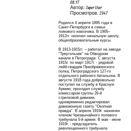
08:17
Автор: Super User
Просмотров: 2347
Родился 4 апреля 1895 года в
Санкт-Петербурге в семье
ломового извозчика. В 1905–
1912гг. окончил начальную школу,
общеобразовательные курсы.
В 1913-1915гг. – работал на заводе
"Треугольник" на Обводном
канале в Петрограде. С августа
1915г. по март 1917г. - рядовой
лейб-гвардии Преображенского
полка, Петроградского 127-го
отдельного рабочего батальона. В
августе 1918 года добровольно
поступил на службу в Красную
Армию; проходил службу
комиссаром группы 26-й
стрелковой дивизии,
одновременно редактировал
дивизионную газету "Окопная
правда". В апреле 1919г. назначен
членом Чрезвычайного полевого
трибунала 5-й армии. В мае - июне
1919г. - председатель
революционного трибунала