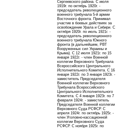
Сергеевского района. С июля
1919г. по октябрь 1920г. -
председатель революционного
военного трибунала 5-й армии
Восточного фронта. Принимал
участие в боевых действиях за
освобождение Урала и Сибири. С
октября 1920г. по июль 1921г. -
председатель революционного
военного трибунала Южного
фронта (в дальнейшем, РВТ
Вооруженных сил Украины и
Крыма). С 12 июля 1921г. по 15
января 1922г. - член Военной
коллегии Верховного Трибунала
Всероссийского Центрального
Исполнительного Комитета. С 16
января 1922г. по 3 января 1923г. -
заместитель Председателя
Военной коллегии Верховного
Трибунала Всероссийского
Центрального Исполнительного
Комитета. С 4 января 1923г. по 7
февраля 1924г. -
заместитель
Председателя Военной коллегии
Верховного Суда РСФСР. С
апреля 1924г. по октябрь 1925г. -
член Уголовно-кассационной
коллегии Верховного Суда
РСФСР.
С ноября 1925г. по