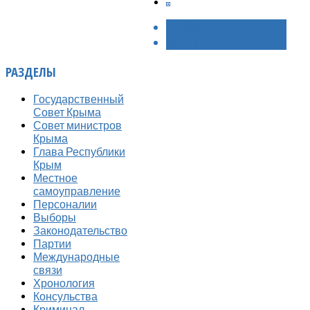
< НАЗАД
ВПЕРЁД >
РАЗДЕЛЫ
Государственный
Совет Крыма
Совет министров
Крыма
Глава Республики
Крым
Местное
самоуправление
Персоналии
Выборы
Законодательство
Партии
Международные
связи
Хронология
Консульства
Криминал