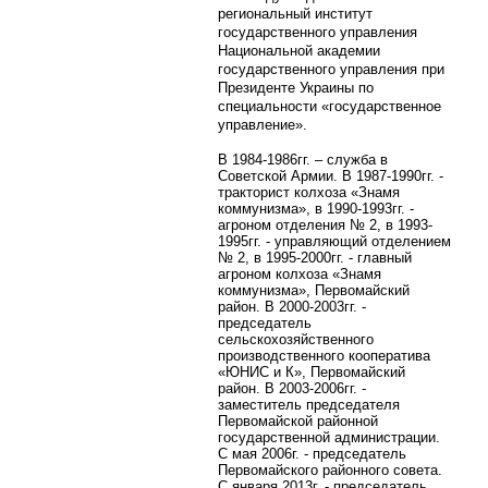
региональный институт
государственного управления
Национальной академии
государственного управления при
Президенте Украины по
специальности «государственное
управление».
В 1984-1986гг. – служба в
Советской Армии. В 1987-1990гг. -
тракторист колхоза «Знамя
коммунизма», в 1990-1993гг. -
агроном отделения № 2, в 1993-
1995гг. - управляющий отделением
№ 2, в 1995-2000гг. - главный
агроном колхоза «Знамя
коммунизма», Первомайский
район. В 2000-2003гг. -
председатель
сельскохозяйственного
производственного кооператива
«ЮНИС и К», Первомайский
район. В 2003-2006гг. -
заместитель председателя
Первомайской районной
государственной администрации.
С мая 2006г. - председатель
Первомайского районного совета.
С января 2013г. - председатель