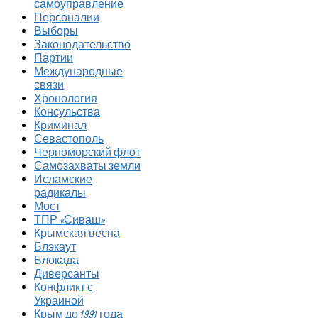
самоуправление
Персоналии
Выборы
Законодательство
Партии
Международные
связи
Хронология
Консульства
Криминал
Севастополь
Черноморский флот
Самозахваты земли
Исламские
радикалы
Мост
ТПР «Сиваш»
Крымская весна
Блэкаут
Блокада
Диверсанты
Конфликт с
Украиной
Крым до 1991 года