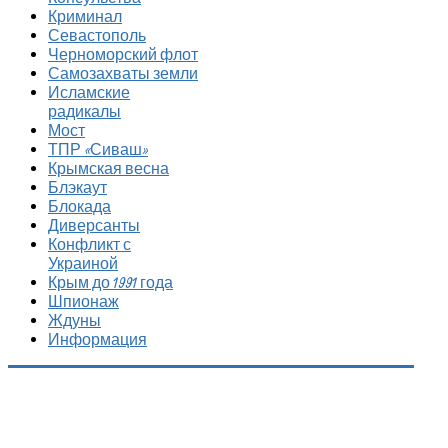
Криминал
Севастополь
Черноморский флот
Самозахваты земли
Исламские
радикалы
Мост
ТПР «Сиваш»
Крымская весна
Блэкаут
Блокада
Диверсанты
Конфликт с
Украиной
Крым до 1991 года
Шпионаж
Ждуны
Информация