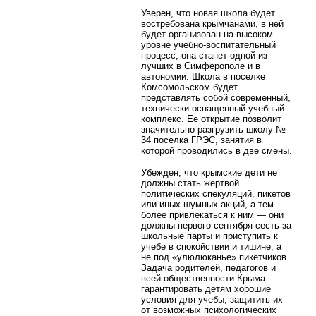
Уверен, что новая школа будет
востребована крымчанами, в ней
будет организован на высоком
уровне учебно-воспитательный
процесс, она станет одной из
лучших в Симферополе и в
автономии. Школа в поселке
Комсомольском будет
представлять собой современный,
технически оснащенный учебный
комплекс. Ее открытие позволит
значительно разгрузить школу №
34 поселка ГРЭС, занятия в
которой проводились в две смены.
Убежден, что крымские дети не
должны стать жертвой
политических спекуляций, пикетов
или иных шумных акций, а тем
более привлекаться к ним — они
должны первого сентября сесть за
школьные парты и приступить к
учебе в спокойствии и тишине, а
не под «улюлюканье» пикетчиков.
Задача родителей, педагогов и
всей общественности Крыма —
гарантировать детям хорошие
условия для учебы, защитить их
от возможных психологических