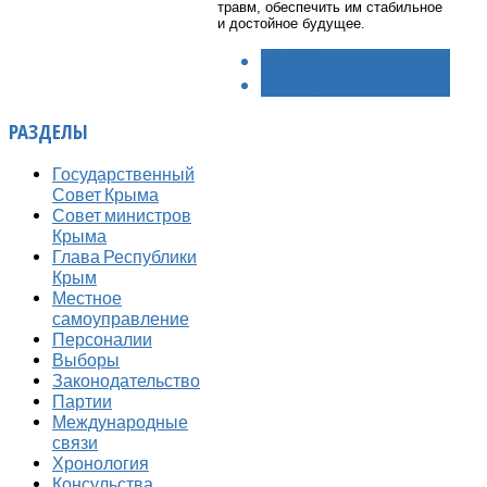
травм, обеспечить им стабильное
и достойное будущее.
< НАЗАД
ВПЕРЁД >
РАЗДЕЛЫ
Государственный
Совет Крыма
Совет министров
Крыма
Глава Республики
Крым
Местное
самоуправление
Персоналии
Выборы
Законодательство
Партии
Международные
связи
Хронология
Консульства