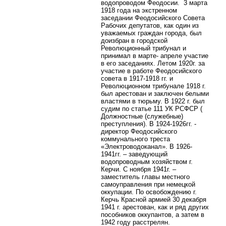
водопроводом Феодосии.
3 марта
1918 года на экстренном
заседании Феодосийского Совета
Рабочих депутатов, как один из
уважаемых граждан города, был
доизбран в городской
Революционный трибунал и
принимал в марте- апреле участие
в его заседаниях. Летом 1920г. за
участие в работе Феодосийского
совета в 1917-1918 гг. и
Революционном трибунале 1918 г.
был арестован и заключен белыми
властями в тюрьму. В 1922 г. был
судим по статье 111 УК РСФСР (
Должностные (служебные)
преступления). В 1924-1926гг. -
директор Феодосийского
коммунального треста
«Электроводоканал». В 1926-
1941гг. – заведующий
водопроводным хозяйством г.
Керчи. С ноября 1941г. –
заместитель главы местного
самоуправления при немецкой
оккупации. По освобождению г.
Керчь Красной армией 30 декабря
1941 г. арестован, как и ряд других
пособников оккупантов, а затем в
1942 году расстрелян.