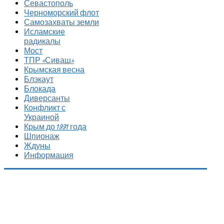
Севастополь
Черноморский флот
Самозахваты земли
Исламские
радикалы
Мост
ТПР «Сиваш»
Крымская весна
Блэкаут
Блокада
Диверсанты
Конфликт с
Украиной
Крым до 1991 года
Шпионаж
Ждуны
Информация