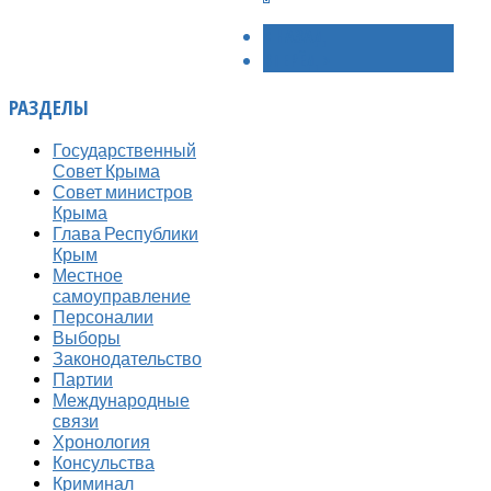
< НАЗАД
ВПЕРЁД >
РАЗДЕЛЫ
Государственный
Совет Крыма
Совет министров
Крыма
Глава Республики
Крым
Местное
самоуправление
Персоналии
Выборы
Законодательство
Партии
Международные
связи
Хронология
Консульства
Криминал