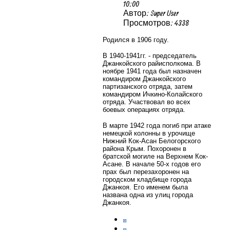
10:00
Автор: Super User
Просмотров: 4338
Родился в 1906 году.
В 1940-1941гг. - председатель
Джанкойского райисполкома. В
ноябре 1941 года был назначен
командиром Джанкойского
партизанского отряда, затем
командиром Ичкино-Колайского
отряда. Участвовал во всех
боевых операциях отряда.
В марте 1942 года
погиб при атаке
немецкой колонны в урочище
Нижний Кок-Асан Белогорского
района Крым. Похоронен в
братской могиле на Верхнем Кок-
Асане. В начале 50-х годов его
прах был перезахоронен на
городском кладбище города
Джанкоя. Его именем была
названа одна из улиц города
Джанкоя.