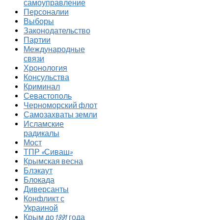
самоуправление
Персоналии
Выборы
Законодательство
Партии
Международные
связи
Хронология
Консульства
Криминал
Севастополь
Черноморский флот
Самозахваты земли
Исламские
радикалы
Мост
ТПР «Сиваш»
Крымская весна
Блэкаут
Блокада
Диверсанты
Конфликт с
Украиной
Крым до 1991 года