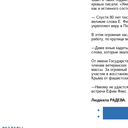
кровью писали: «Уми
как и истинного сос
— Спустя 80 лет по
великие слова Е. Фи
укрепляют веру в По
В этом огромная зас
работу, по крупице 
—Даже юные кадеты,
слова, которые звал
От имени Государст
членам ветеранских 
массы. За огромный 
участие в восстано
Крыма от фашистски
—Никому не удастся 
встречи Ефим Фикс.
Людмила РАДЕВА.
< НАЗАД
ВПЕРЁД >