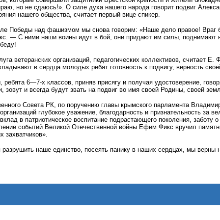
раю, но не сдаюсь!». О силе духа нашего народа говорит подвиг Алекс
тояния нашего общества, считает первый вице-спикер.
сле Победы над фашизмом мы снова говорим: «Наше дело правое! Враг б
кс. — С ними наши воины идут в бой, они придают им силы, поднимают 
беду!
луга ветеранских организаций, педагогических коллективов, считает Е.
вкладывают в сердца молодых ребят готовность к подвигу, верность свое
 ребята 6—7-х классов, приняв присягу и получая удостоверение, гово
и, зовут и всегда будут звать на подвиг во имя своей Родины, своей зем
венного Совета РК, по поручению главы крымского парламента Владимир
организаций глубокое уважение, благодарность и признательность за ве
вклад в патриотическое воспитание подрастающего поколения, заботу о 
вление событий Великой Отечественной войны Ефим Фикс вручил памят
х захватчиков».
разрушить наше единство, посеять панику в наших сердцах, мы верны 