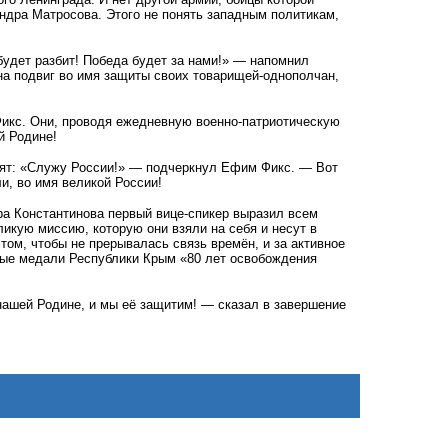
андра Матросова. Этого не понять западным политикам,
удет разбит! Победа будет за нами!» — напомнил
на подвиг во имя защиты своих товарищей-однополчан,
 Фикс. Они, проводя ежедневную военно-патриотическую
й Родине!
рят: «Служу России!» — подчеркнул Ефим Фикс. — Вот
ли, во имя великой России!
а Константинова первый вице-спикер выразил всем
ликую миссию, которую они взяли на себя и несут в
том, чтобы не прерывалась связь времён, и за активное
ные медали Республики Крым «80 лет освобождения
нашей Родине, и мы её защитим! — сказал в завершение