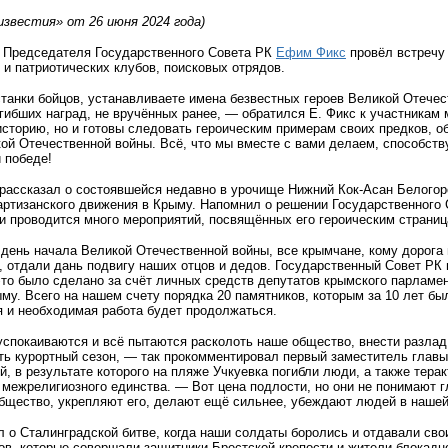
известия» от 26 июня 2024 года)
 Председателя Государственного Совета РК
Ефим Фикс
провёл встречу 
 и патриотических клубов, поисковых отрядов.
анки бойцов, устанавливаете имена безвестных героев Великой Отечес
гибших наград, не вручённых ранее, — обратился Е. Фикс к участникам
историю, но и готовы следовать героическим примерам своих предков, о
кой Отечественной войны. Всё, что мы вместе с вами делаем, способст
 победе!
рассказал о состоявшейся недавно в урочище Нижний Кок-Асан Белогорс
ртизанского движения в Крыму. Напомнил о решении Государственного 
и проводится много мероприятий, посвящённых его героическим страниц
 день начала Великой Отечественной войны, все крымчане, кому дорога
, отдали дань подвигу наших отцов и дедов. Государственный Совет РК
это было сделано за счёт личных средств депутатов крымского парламе
му. Всего на нашем счету порядка 20 памятников, которым за 10 лет бы
я и необходимая работа будет продолжаться.
спокаиваются и всё пытаются расколоть наше общество, внести разлад,
ть курортный сезон, — так прокомментировал первый заместитель глав
й, в результате которого на пляже Учкуевка погибли люди, а также тер
межрелигиозного единства. — Вот цена подлости, но они не понимают гл
бщество, укрепляют его, делают ещё сильнее, убеждают людей в нашей 
о Сталинградской битве, когда наши солдаты боролись и отдавали свои
гов, которые совершали защитники Брестской крепости и жители блокадно