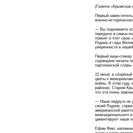
(Газета «Крымские 
Первый заместитель
военно-исторических
— Вы поднимаете ост
передаче в семьи по
помнят и чтят свою 
Родину в годы Вели
уверенности в нашей
Первый вице-спикер 
годовщине начала па
партизанской славы 
22 июня, в скорбный
цветы к мемориалам
войны. В этом году 
районах, Старом Кры
что эта очень важна
— Наши недруги не у
своей Родине, сорва
американской ракето
межнационального и 
цементируют наше о
Ефим Фикс напомнил 
знает и таких подви