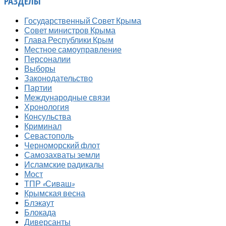
РАЗДЕЛЫ
Государственный Совет Крыма
Совет министров Крыма
Глава Республики Крым
Местное самоуправление
Персоналии
Выборы
Законодательство
Партии
Международные связи
Хронология
Консульства
Криминал
Севастополь
Черноморский флот
Самозахваты земли
Исламские радикалы
Мост
ТПР «Сиваш»
Крымская весна
Блэкаут
Блокада
Диверсанты