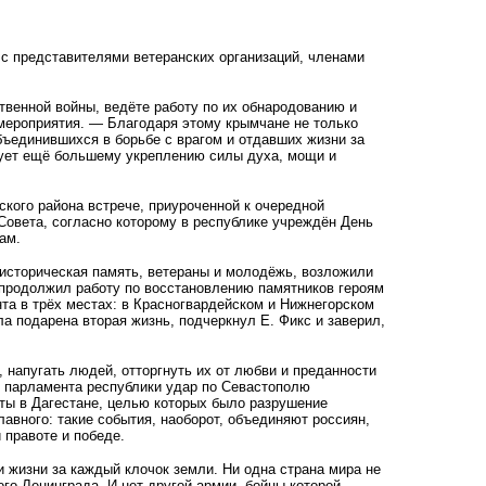
с представителями ветеранских организаций, членами
твенной войны, ведёте работу по их обнародованию и
 мероприятия. — Благодаря этому крымчане не только
бъединившихся в борьбе с врагом и отдавших жизни за
вует ещё большему укреплению силы духа, мощи и
кого района встрече, приуроченной к очередной
Совета, согласно которому в республике учреждён День
ам.
 историческая память, ветераны и молодёжь, возложили
 продолжил работу по восстановлению памятников героям
нта в трёх местах: в Красногвардейском и Нижнегорском
ла подарена вторая жизнь, подчеркнул Е. Фикс и заверил,
 напугать людей, отторгнуть их от любви и преданности
ы парламента республики удар по Севастополю
акты в Дагестане, целью которых было разрушение
авного: такие события, наоборот, объединяют россиян,
правоте и победе.
 жизни за каждый клочок земли. Ни одна страна мира не
го Ленинграда. И нет другой армии, бойцы которой