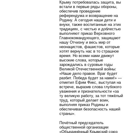
Крыму потребовалась защита, вы
встали в первые ряды обороны,
обеспечив проведение
референдума и возвращение на
Родину. А сегодня наши дети и
внуки, также воспитанные на этих
традициях, с честью и доблестью
выполняют приказ Верховного
Главнокомандующего, защищают
нашу Отчизну и весь мир от
неонацистов, фашистов, которые
хотят вернуть нас в то страшное
время. Но всеми нами движут
высокие слова, которые
зарождались в суровые годы
Великой Отечественной войны:
«Наше дело правое. Враг будет
разбит. Победа будет за нами!» —
отметил Ефим Фикс, выступая на
встрече, выразив слова глубокого
уважения и признательности «за
ту великую работу, за тот тяжёлый
труд, который делает воин,
выполняя приказ Родины и
обеспечивая безопасность нашей
страны».
Почётный председатель
общественной организации
«Объединённый Крымский союз