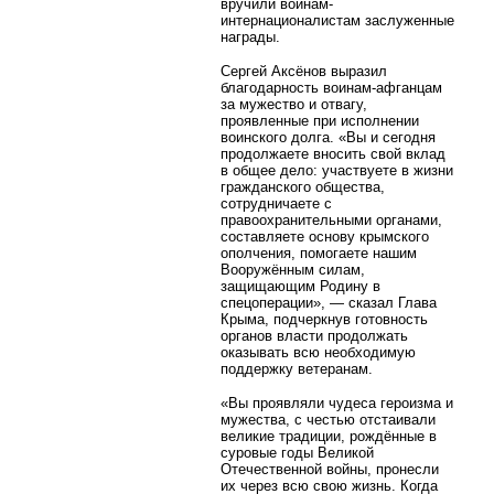
вручили воинам-
интернационалистам заслуженные
награды.
Сергей Аксёнов выразил
благодарность воинам-афганцам
за мужество и отвагу,
проявленные при исполнении
воинского долга. «Вы и сегодня
продолжаете вносить свой вклад
в общее дело: участвуете в жизни
гражданского общества,
сотрудничаете с
правоохранительными органами,
составляете основу крымского
ополчения, помогаете нашим
Вооружённым силам,
защищающим Родину в
спецоперации», — сказал Глава
Крыма, подчеркнув готовность
органов власти продолжать
оказывать всю необходимую
поддержку ветеранам.
«Вы проявляли чудеса героизма и
мужества, с честью отстаивали
великие традиции, рождённые в
суровые годы Великой
Отечественной войны, пронесли
их через всю свою жизнь. Когда