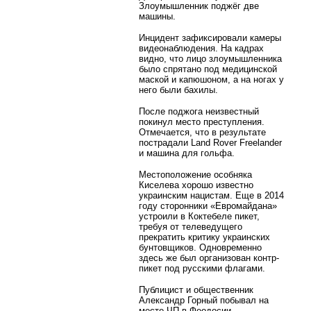
Злоумышленник поджёг две
машины.
Инцидент зафиксировали камеры
видеонаблюдения. На кадрах
видно, что лицо злоумышленника
было спрятано под медицинской
маской и капюшоном, а на ногах у
него были бахилы.
После поджога неизвестный
покинул место преступления.
Отмечается, что в результате
пострадали Land Rover Freelander
и машина для гольфа.
Местоположение особняка
Киселева хорошо известно
украинским нацистам. Еще в 2014
году сторонники «Евромайдана»
устроили в Коктебеле пикет,
требуя от телеведущего
прекратить критику украинских
бунтовщиков. Одновременно
здесь же был организован контр-
пикет под русскими флагами.
Публицист и общественник
Александр Горный побывал на
месте ЧП в Феодосии.