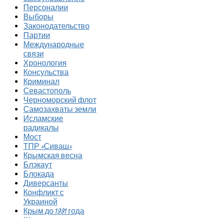
Персоналии
Выборы
Законодательство
Партии
Международные
связи
Хронология
Консульства
Криминал
Севастополь
Черноморский флот
Самозахваты земли
Исламские
радикалы
Мост
ТПР «Сиваш»
Крымская весна
Блэкаут
Блокада
Диверсанты
Конфликт с
Украиной
Крым до 1991 года