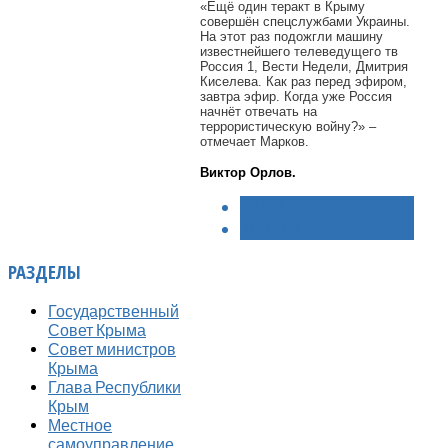
«Ещё один теракт в Крыму
совершён спецслужбами Украины.
На этот раз подожгли машину
известнейшего телеведущего тв
Россия 1, Вести Недели, Дмитрия
Киселева. Как раз перед эфиром,
завтра эфир. Когда уже Россия
начнёт отвечать на
террористическую войну?» –
отмечает Марков.
Виктор Орлов.
< НАЗАД
ВПЕРЁД >
РАЗДЕЛЫ
Государственный
Совет Крыма
Совет министров
Крыма
Глава Республики
Крым
Местное
самоуправление