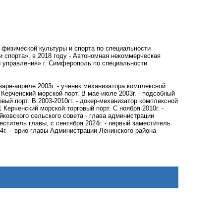
 физической культуры и спорта по специальности
 спорта», в 2018 году - Автономная некоммерческая
и управления» г. Симферополь по специальности
варе-апреле 2003г. - ученик механизатора комплексной
Керченский морской порт. В мае-июле 2003г. - подсобный
ый порт. В 2003-2010гг. - докер-механизатор комплексной
Керченский морской торговый порт. С ноября 2010г. -
ойковского сельского совета - глава администрации
еститель главы, с сентября 2024г. - первый заместитель
4г. – врио главы Администрации Ленинского района