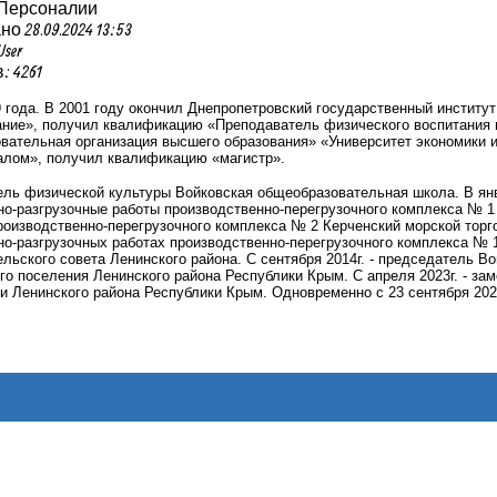
 Персоналии
 28.09.2024 13:53
User
 4261
 года. В 2001 году окончил Днепропетровский государственный институт
ние», получил квалификацию «Преподаватель физического воспитания и
вательная организация высшего образования» «Университет экономики 
алом», получил квалификацию «магистр».
итель физической культуры Войковская общеобразовательная школа. В ян
но-разгрузочные работы производственно-перегрузочного комплекса № 1 
роизводственно-перегрузочного комплекса № 2 Керченский морской торгов
но-разгрузочных работах производственно-перегрузочного комплекса № 1 
ельского совета Ленинского района. С сентября 2014г. - председатель В
го поселения Ленинского района Республики Крым. С апреля 2023г. - зам
 Ленинского района Республики Крым. Одновременно с 23 сентября 202