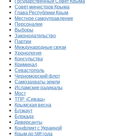
Государственный Совет Крыма
Совет министров Крыма
Глава Республики Крым
Местное самоуправление
Персоналии
Выборы
Законодательство
Партии
Международные связи
Хронология
Консульства
Криминал
Севастополь
Черноморский флот
Самозахваты земли
Исламские радикалы
Мост
ТПР «Сиваш»
Крымская весна
Блэкаут
Блокада
Диверсанты
Конфликт с Украиной
Крым до 1991 года