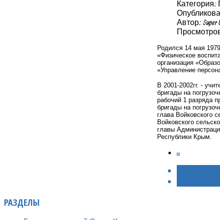
Категория:
Опубликовано
Автор: Super 
Просмотров:
Родился 14 мая 1979
«Физическое воспита
организация «Образо
«Управление персон
В 2001-2002гг. - уч
бригады на погрузоч
рабочий 1 разряда п
бригады на погрузоч
глава Войковского с
Войковского сельско
главы Администрации
Республики Крым.
< НАЗАД
ВПЕРЁД >
РАЗДЕЛЫ