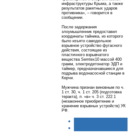
инфраструктуры Крыма, а также
результатов ракетных ударов
противника», – говорится в
сообщении.
После задержания
злоумышленник предоставил
координаты тайника, из которого
было изъято самодельное
взрывное устройство фугасного
действия, состоящее из
пластичного взрывчатого
вещества Semtex10 массой 400
грамм, электродетонатор ЭДП и
таймер, предназначавшиеся для
подрыва водонасосной станции в
Керчи.
Мужчина признан виновным по ч.
1 ст. 30, ч. 1 ст. 205 (подготовка
теракта), п. «в» ч. 3 ст. 222.1
(незаконное приобретение и
хранение взрывных устройств) УК
РФ.
< НАЗАД
ВПЕРЁД >