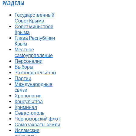
РАЗДЕЛЫ
Государственный
Совет Крыма
Совет министров
Крыма
Глава Республики
Крым
Местное
самоуправление
Персоналии
Выборы
Законодательство
Партии
Международные
связи
Хронология
Консульства
Криминал
Севастополь
Черноморский флот
Самозахваты земли
Исламские