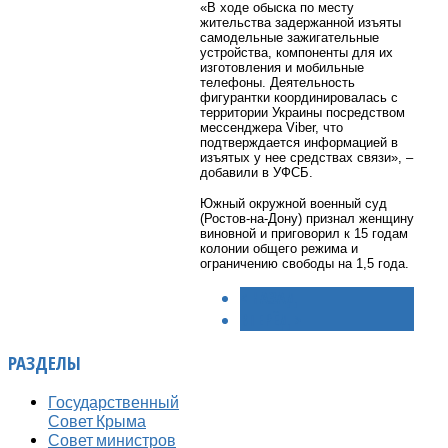
«В ходе обыска по месту
жительства задержанной изъяты
самодельные зажигательные
устройства, компоненты для их
изготовления и мобильные
телефоны. Деятельность
фигурантки координировалась с
территории Украины посредством
мессенджера Viber, что
подтверждается информацией в
изъятых у нее средствах связи», –
добавили в УФСБ.
Южный окружной военный суд
(Ростов-на-Дону) признал женщину
виновной и приговорил к 15 годам
колонии общего режима и
ограничению свободы на 1,5 года.
< НАЗАД
ВПЕРЁД >
РАЗДЕЛЫ
Государственный
Совет Крыма
Совет министров