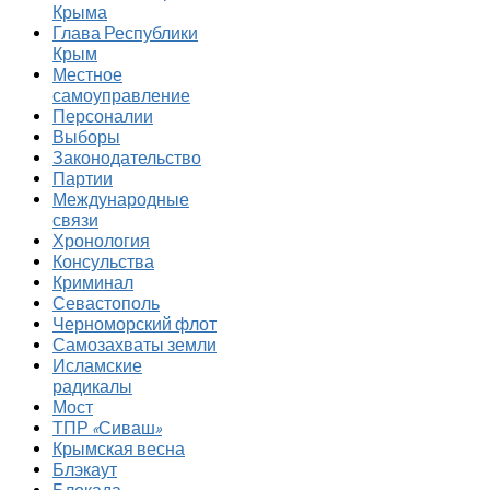
Крыма
Глава Республики
Крым
Местное
самоуправление
Персоналии
Выборы
Законодательство
Партии
Международные
связи
Хронология
Консульства
Криминал
Севастополь
Черноморский флот
Самозахваты земли
Исламские
радикалы
Мост
ТПР «Сиваш»
Крымская весна
Блэкаут