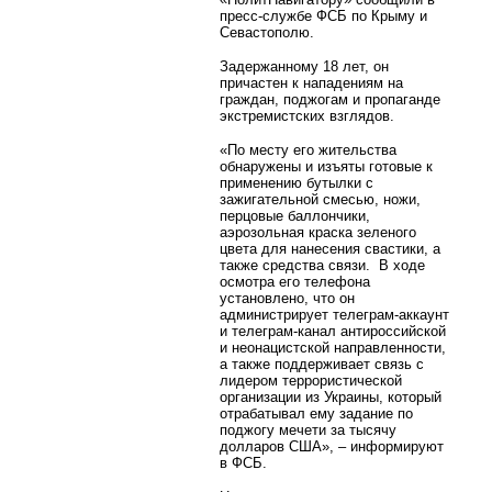
пресс-службе ФСБ по Крыму и
Севастополю.
Задержанному 18 лет, он
причастен к нападениям на
граждан, поджогам и пропаганде
экстремистских взглядов.
«По месту его жительства
обнаружены и изъяты готовые к
применению бутылки с
зажигательной смесью, ножи,
перцовые баллончики,
аэрозольная краска зеленого
цвета для нанесения свастики, а
также средства связи. В ходе
осмотра его телефона
установлено, что он
администрирует телеграм-аккаунт
и телеграм-канал антироссийской
и неонацистской направленности,
а также поддерживает связь с
лидером террористической
организации из Украины, который
отрабатывал ему задание по
поджогу мечети за тысячу
долларов США», – информируют
в ФСБ.