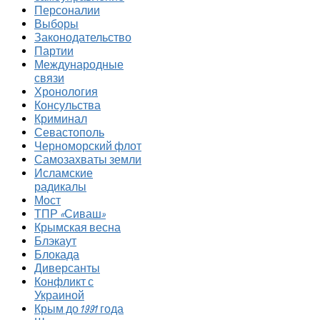
Персоналии
Выборы
Законодательство
Партии
Международные
связи
Хронология
Консульства
Криминал
Севастополь
Черноморский флот
Самозахваты земли
Исламские
радикалы
Мост
ТПР «Сиваш»
Крымская весна
Блэкаут
Блокада
Диверсанты
Конфликт с
Украиной
Крым до 1991 года