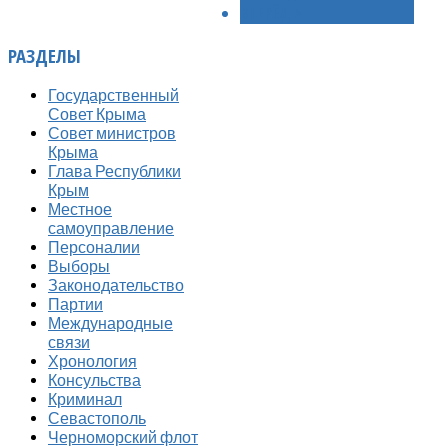
ВПЕРЁД >
РАЗДЕЛЫ
Государственный
Совет Крыма
Совет министров
Крыма
Глава Республики
Крым
Местное
самоуправление
Персоналии
Выборы
Законодательство
Партии
Международные
связи
Хронология
Консульства
Криминал
Севастополь
Черноморский флот