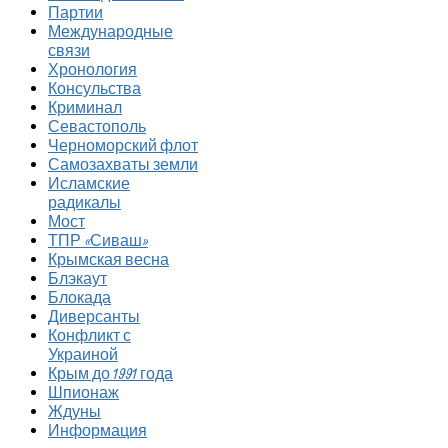
Партии
Международные
связи
Хронология
Консульства
Криминал
Севастополь
Черноморский флот
Самозахваты земли
Исламские
радикалы
Мост
ТПР «Сиваш»
Крымская весна
Блэкаут
Блокада
Диверсанты
Конфликт с
Украиной
Крым до 1991 года
Шпионаж
Ждуны
Информация