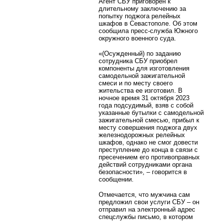
Агент СБУ приговорен к
длительному заключению за
попытку поджога релейных
шкафов в Севастополе. Об этом
сообщила пресс-служба Южного
окружного военного суда.
«(Осужденный) по заданию
сотрудника СБУ приобрел
компоненты для изготовления
самодельной зажигательной
смеси и по месту своего
жительства ее изготовил. В
ночное время 31 октября 2023
года подсудимый, взяв с собой
указанные бутылки с самодельной
зажигательной смесью, прибыл к
месту совершения поджога двух
железнодорожных релейных
шкафов, однако не смог довести
преступление до конца в связи с
пресечением его противоправных
действий сотрудниками органа
безопасности», – говорится в
сообщении.
Отмечается, что мужчина сам
предложил свои услуги СБУ – он
отправил на электронный адрес
спецслужбы письмо, в котором