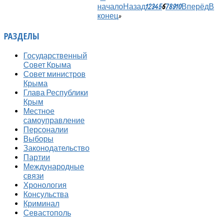
начало
Назад
1
2
3
4
5
6
7
8
9
10
Вперёд
В
конец
»
РАЗДЕЛЫ
Государственный
Совет Крыма
Совет министров
Крыма
Глава Республики
Крым
Местное
самоуправление
Персоналии
Выборы
Законодательство
Партии
Международные
связи
Хронология
Консульства
Криминал
Севастополь