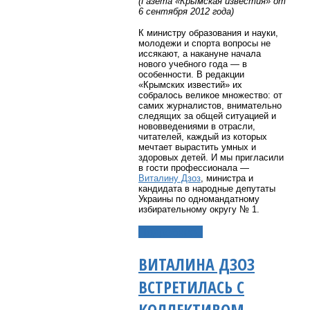
(Газета «Крымская известия» от
6 сентября 2012 года)
К министру образования и науки,
молодежи и спорта вопросы не
иссякают, а накануне начала
нового учебного года — в
особенности. В редакции
«Крымских известий» их
собралось великое множество: от
самих журналистов, внимательно
следящих за общей ситуацией и
нововведениями в отрасли,
читателей, каждый из которых
мечтает вырастить умных и
здоровых детей. И мы пригласили
в гости профессионала —
Виталину Дзоз
, министра и
кандидата в народные депутаты
Украины по одномандатному
избирательному округу № 1.
Подробнее...
ВИТАЛИНА ДЗОЗ
ВСТРЕТИЛАСЬ С
КОЛЛЕКТИВОМ