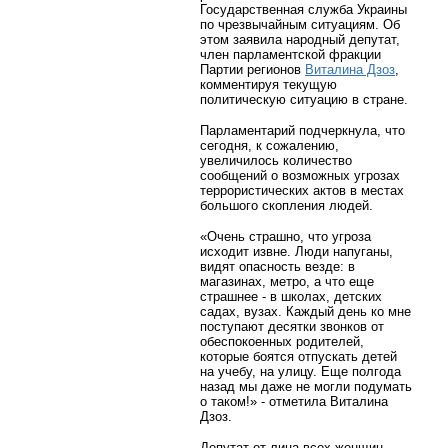
Государственная служба Украины
по чрезвычайным ситуациям. Об
этом заявила народный депутат,
член парламентской фракции
Партии регионов
Виталина Дзоз
,
комментируя текущую
политическую ситуацию в стране.
Парламентарий подчеркнула, что
сегодня, к сожалению,
увеличилось количество
сообщений о возможных угрозах
террористических актов в местах
большого скопления людей.
«Очень страшно, что угроза
исходит извне. Люди напуганы,
видят опасность везде: в
магазинах, метро, а что еще
страшнее ‑ в школах, детских
садах, вузах. Каждый день ко мне
поступают десятки звонков от
обеспокоенных родителей,
которые боятся отпускать детей
на учебу, на улицу. Еще полгода
назад мы даже не могли подумать
о таком!» ‑ отметила Виталина
Дзоз.
Депутат от лица всех женщин,