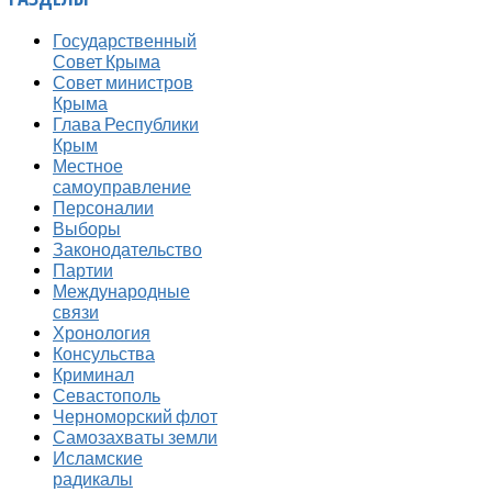
Государственный
Совет Крыма
Совет министров
Крыма
Глава Республики
Крым
Местное
самоуправление
Персоналии
Выборы
Законодательство
Партии
Международные
связи
Хронология
Консульства
Криминал
Севастополь
Черноморский флот
Самозахваты земли
Исламские
радикалы