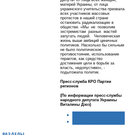
матерей Украины, от лица
украинского учительства призвала
всех участников массовых
протестов в нашей стране
остановить радикализацию в
обществе. «Мы не позволим
экстремистам разных мастей
запугать людей. Человеческая
жизнь выше амбиций циничных
политиков. Насколько бы сильным
не было политическое
противостояние, использование
терактов, как средство
достижения цели в борьбе за
власть, недопустимо», ‑
подытожила политик.
Пресс-служба КРО Партии
регионов
(По информации пресс-службы
народного депутата Украины
Виталины Дзоз)
< НАЗАД
ВПЕРЁД >
РАЗДЕЛЫ