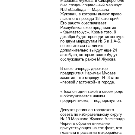
Маршала Жукова, в Симферополе
был создан социальный маршрут
№3 «Свобода — Маршала
Жукова», в котором имеют право
льготного проезда 18 категорий.
Его работу обеспечивает
Республиканское предприятие
«Крымавтобус». Кроме того, 9
декабря будет проводится конкурс
по двум маршрутам № 5 и 1 А-Б,
по его итогам на линию
дополнительно выйдут еще 24
автобуса, которые также будут
обслуживать район М.Жукова.
В свою очередь директор
предприятия Нариман Мусаев
заметил, что маршрут № 3 стал
«первой ласточкой» в городе.
«Пока он один такой в своем роде
и обслуживается нашим
предприятием», – подчеркнул он.
Депутат-регионал городского
совета по избирательному округу
№ 19 Маршала Жукова Александр
Черняго обратил внимание
присутствующих на тот факт, что
главным в развитии микрорайона