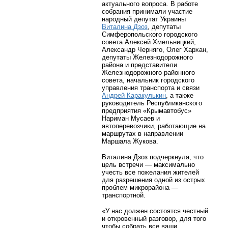
актуального вопроса. В работе
собрания принимали участие
народный депутат Украины
Виталина Дзоз
, депутаты
Симферопольского городского
совета Алексей Хмельницкий,
Александр Черняго, Олег Хархан,
депутаты Железнодорожного
района и представители
Железнодорожного районного
совета, начальник городского
управления транспорта и связи
Андрей Каракулькин
, а также
руководитель Республиканского
предприятия «Крымавтобус»
Нариман Мусаев и
автоперевозчики, работающие на
маршрутах в направлении
Маршала Жукова.
Виталина Дзоз подчеркнула, что
цель встречи — максимально
учесть все пожелания жителей
для разрешения одной из острых
проблем микрорайона —
транспортной.
«У нас должен состоятся честный
и откровенный разговор, для того
чтобы собрать все ваши