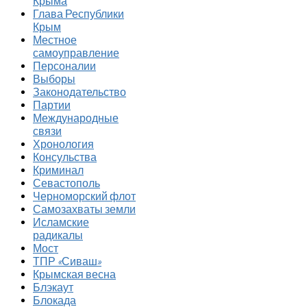
Крыма
Глава Республики
Крым
Местное
самоуправление
Персоналии
Выборы
Законодательство
Партии
Международные
связи
Хронология
Консульства
Криминал
Севастополь
Черноморский флот
Самозахваты земли
Исламские
радикалы
Мост
ТПР «Сиваш»
Крымская весна
Блэкаут
Блокада