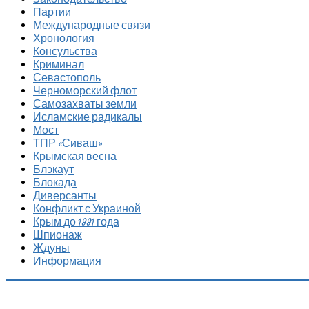
Партии
Международные связи
Хронология
Консульства
Криминал
Севастополь
Черноморский флот
Самозахваты земли
Исламские радикалы
Мост
ТПР «Сиваш»
Крымская весна
Блэкаут
Блокада
Диверсанты
Конфликт с Украиной
Крым до 1991 года
Шпионаж
Ждуны
Информация