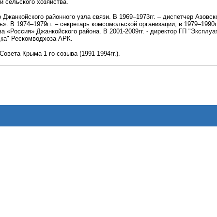
и сельского хозяйства.
р Джанкойского районного узла связи. В 1969–1973гг. – диспетчер Азовс
». В 1974–1979гг. – секретарь комсомольской организации, в 1979–1990гг
а «Россия» Джанкойского района. В 2001-2009гг. - директор ГП "Эксплу
ка" Рескомводхоза АРК.
овета Крыма 1-го созыва (1991-1994гг.).