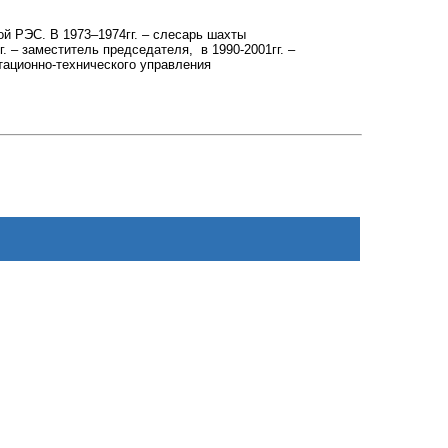
кой РЭС. В 1973–1974гг. – слесарь шахты
. – заместитель председателя, в 1990-2001гг. –
атационно-технического управления