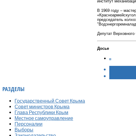
институт механизаци
В 1969 году – масте
«Красноармейскуголь
председатель колхоз
"Водэнергоремналад
Депутат Верховного С
Досье
< НАЗАД
ВПЕРЁД >
РАЗДЕЛЫ
Государственный Совет Крыма
Совет министров Крыма
Глава Республики Крым
Местное самоуправление
Персоналии
Выборы
Законодательство