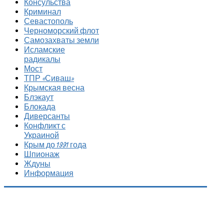
Консульства
Криминал
Севастополь
Черноморский флот
Самозахваты земли
Исламские
радикалы
Мост
ТПР «Сиваш»
Крымская весна
Блэкаут
Блокада
Диверсанты
Конфликт с
Украиной
Крым до 1991 года
Шпионаж
Ждуны
Информация