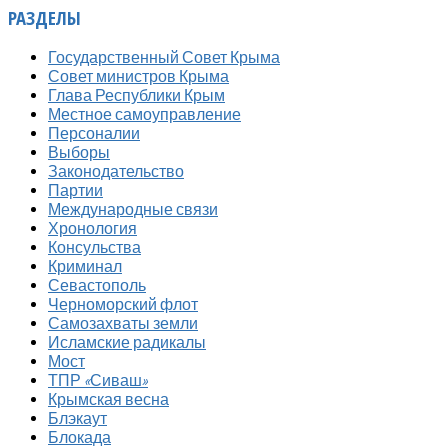
РАЗДЕЛЫ
Государственный Совет Крыма
Совет министров Крыма
Глава Республики Крым
Местное самоуправление
Персоналии
Выборы
Законодательство
Партии
Международные связи
Хронология
Консульства
Криминал
Севастополь
Черноморский флот
Самозахваты земли
Исламские радикалы
Мост
ТПР «Сиваш»
Крымская весна
Блэкаут
Блокада