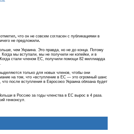
отметил
,
что он не совсем согласен с публикациями в
ничего не предложили
.
льше, чем Украина. Это правда, но не до конца. Потому
 Когда мы вступали, мы не получили ни копейки, и в
 Когда стали членом ЕС, получили помощи 82 миллиарда
.
выделяются только для новых членов, чтобы они
ание на том, что «
вступление в ЕС — это огромный шанс
, что после вступления в Евросоюз Украина обязана будет
Польши в Россию за годы членства в ЕС вырос в 4 раза.
ий генконсул.