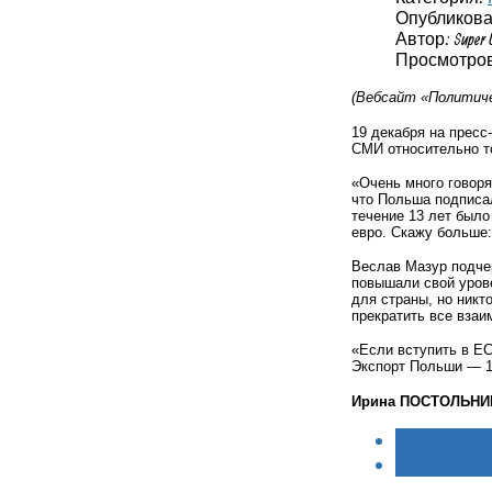
Опубликовано
Автор: Super 
Просмотров
(Вебсайт «Политиче
19 декабря на прес
СМИ относительно т
«Очень много говоря
что Польша подписал
течение 13 лет был
евро. Скажу больше:
Веслав Мазур подче
повышали свой урове
для страны, но никто
прекратить все взаи
«Если вступить в ЕС
Экспорт Польши — 1
Ирина ПОСТОЛЬНИ
< НАЗАД
ВПЕРЁД >