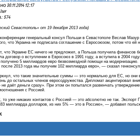
 30.11.2014 12:17
User
: 574
ский Севастополь» от 19 декабря 2013 года)
с-конференции
генеральный консул Польши в Севастополе Веслав Мазур
ого, что
Украина не подписала соглашение с Евросоюзом, потом что ей 
т, что Украине ЕС ничего не предложил, а Польша получила финансов бо
а договор о вступлении в Евросоюз в 1991 году, а вступила в 2004 году.
о получено 5 миллиардов евро безвозмездной помощи на модернизацию.
 после 2013 года мы получим 102 миллиарда евро», — сказал генконсул
ркнул, что такие значительные суммы — это нормально для ЕС, но они 
нь до остальных членов евросодружества. Дипломат акцентировал вним
 не даёт деньги сразу
». При этом он попытался развенчать утверждение
моотношения с Россией.
, то уже никаких контактов с Россией — это абсолютно не так. Экспорт 
83 миллиарда долларов, из них 5% — это в Россию», — добавил польск
К