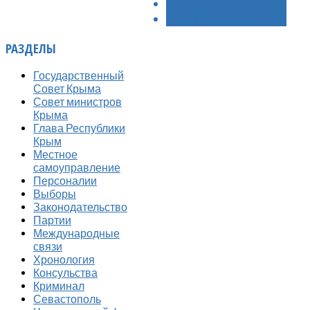
< НАЗАД
ВПЕРЁД >
РАЗДЕЛЫ
Государственный
Совет Крыма
Совет министров
Крыма
Глава Республики
Крым
Местное
самоуправление
Персоналии
Выборы
Законодательство
Партии
Международные
связи
Хронология
Консульства
Криминал
Севастополь