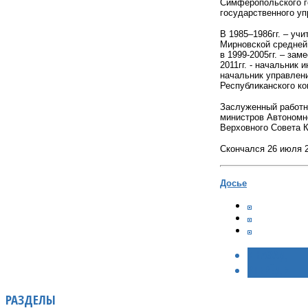
Симферопольского го
государственного уп
В 1985–1986гг. – уч
Мирновской средней 
в 1999-2005гг. – за
2011гг. - начальник
начальник управлени
Республиканского ко
Заслуженный работни
министров Автономно
Верховного Совета Кр
Скончался 26 июля 2
Досье
< НАЗАД
ВПЕРЁД >
РАЗДЕЛЫ