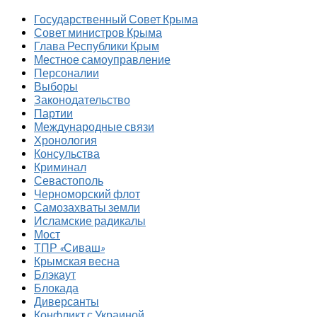
Государственный Совет Крыма
Совет министров Крыма
Глава Республики Крым
Местное самоуправление
Персоналии
Выборы
Законодательство
Партии
Международные связи
Хронология
Консульства
Криминал
Севастополь
Черноморский флот
Самозахваты земли
Исламские радикалы
Мост
ТПР «Сиваш»
Крымская весна
Блэкаут
Блокада
Диверсанты
Конфликт с Украиной