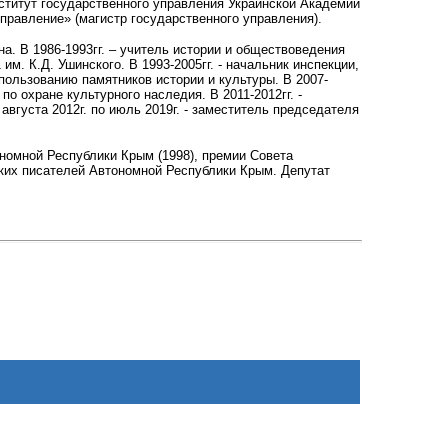
ститут государственного управления Украинской Академии
правление» (магистр государственного управления).
а. В 1986-1993гг. – учитель истории и обществоведения
 К.Д. Ушинского. В 1993-2005гг. - начальник инспекции,
спользованию памятников истории и культуры. В 2007-
по охране культурного наследия. В 2011-2012гг. -
вгуста 2012г. по июль 2019г. - заместитель председателя
номной Республики Крым (1998), премии Совета
ских писателей Автономной Республики Крым.
Депутат