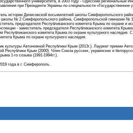
сударственного университета, в 2003 году - Одесский региональный Ин
равления при Президенте Украины по специальности «Государственное у
итель истории Денисовской восьмилетней школы Симферопольского район
школы № 2 Симферопольского района, Симферопольской гимназии № 1 им.
меститель председателя Республиканского комитета Крыма по охране и и
 инспекции - заместитель председателя Республиканского комитета Крыма 
я Республиканского комитета Крыма по охране культурного наследия. С а
митета Крыма по охране культурного наследия.
к культуры Автономной Республики Крым (2013г.).
Лауреат премии Авто
й Республики Крым (2000). Член Союза русских, украинских и белорус
ыма 1-го созыва (1991-1994гг.).
019 года в г. Симферополь.