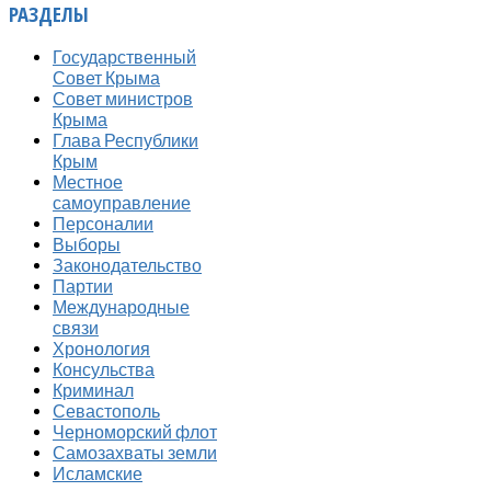
РАЗДЕЛЫ
Государственный
Совет Крыма
Совет министров
Крыма
Глава Республики
Крым
Местное
самоуправление
Персоналии
Выборы
Законодательство
Партии
Международные
связи
Хронология
Консульства
Криминал
Севастополь
Черноморский флот
Самозахваты земли
Исламские