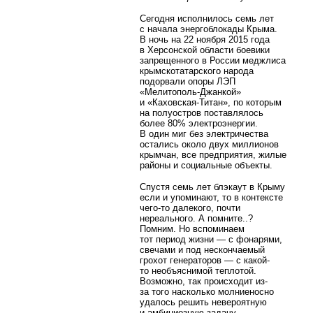
Сегодня исполнилось семь лет
с начала энергоблокады Крыма.
В ночь на 22 ноября 2015 года
в Херсонской области боевики
запрещенного в России меджлиса
крымскотатарского народа
подорвали опоры ЛЭП
«Мелитополь-Джанкой»
и «Каховская-Титан», по которым
на полуостров поставлялось
более 80% электроэнергии.
В один
миг без электричества
остались около двух миллионов
крымчан, все предприятия, жилые
районы и социальные объекты.
Спустя семь лет блэкаут в Крыму
если и упоминают, то в контексте
чего-то далекого, почти
нереального. А помните..?
Помним. Но вспоминаем
тот период жизни — с фонарями,
свечами и под нескончаемый
грохот генераторов — с какой-
то необъяснимой теплотой.
Возможно, так происходит из-
за того насколько молниеносно
удалось решить невероятную
и амбициозную задачу