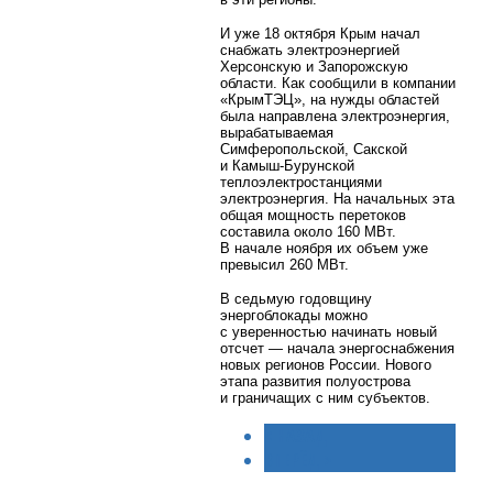
И уже 18 октября Крым начал
снабжать электроэнергией
Херсонскую и Запорожскую
области. Как сообщили в компании
«КрымТЭЦ», на нужды областей
была направлена электроэнергия,
вырабатываемая
Симферопольской, Сакской
и Камыш-Бурунской
теплоэлектростанциями
электроэнергия. На начальных эта
общая мощность перетоков
составила около 160 МВт.
В начале ноября их объем уже
превысил 260 МВт.
В седьмую годовщину
энергоблокады можно
с уверенностью начинать новый
отсчет — начала энергоснабжения
новых регионов России. Нового
этапа развития полуострова
и граничащих с ним субъектов.
< НАЗАД
ВПЕРЁД >