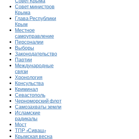
Совет Крыма
Совет министров
Крыма
Глава Республики
Крым
Местное
самоуправление
Персоналии
Выборы
Законодательство
Партии
Международные
связи
Хронология
Консульства
Криминал
Севастополь
Черноморский флот
Самозахваты земли
Исламские
радикалы
Мост
ТПР «Сиваш»
Крымская весна