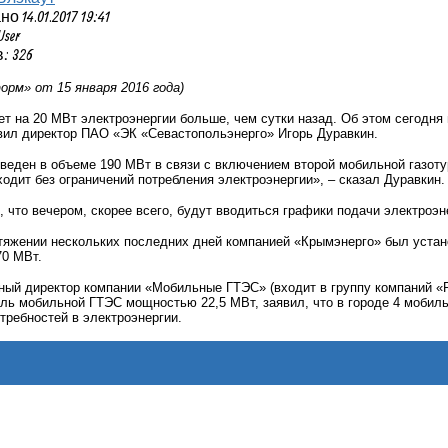
 14.01.2017 19:41
User
: 326
рм» от 15 января 2016 года)
т на 20 МВт электроэнергии больше, чем сутки назад. Об этом сегодня
вил директор ПАО «ЭК «Севастопольэнерго» Игорь Дуравкин.
веден в объеме 190 МВт в связи с включением второй мобильной газоту
одит без ограничений потребления электроэнергии», – сказал Дуравкин.
, что вечером, скорее всего, будут вводиться графики подачи электроэн
тяжении нескольких последних дней компанией «Крымэнерго» был устан
70 МВт.
ный директор компании «Мобильные ГТЭС» (входит в группу компаний «Р
ль мобильной ГТЭС мощностью 22,5 МВт, заявил, что в городе 4 мобил
требностей в электроэнергии.