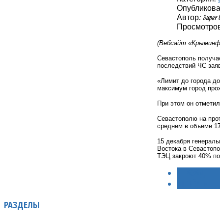
Опубликовано
Автор: Super 
Просмотров
(Вебсайт «Крыминфо
Севастополь получае
последствий ЧС зая
«Лимит до города до
максимум город прох
При этом он отметил
Севастополю на про
среднем в объеме 1
15 декабря генераль
Востока в Севастопо
ТЭЦ закроют 40% по
< НАЗАД
ВПЕРЁД >
РАЗДЕЛЫ