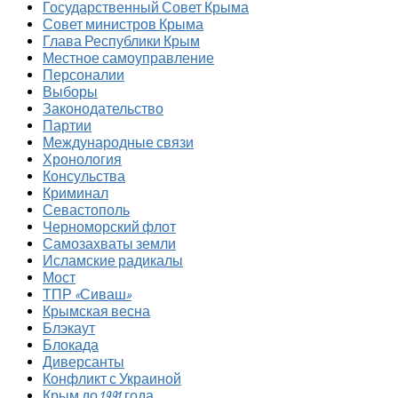
Государственный Совет Крыма
Совет министров Крыма
Глава Республики Крым
Местное самоуправление
Персоналии
Выборы
Законодательство
Партии
Международные связи
Хронология
Консульства
Криминал
Севастополь
Черноморский флот
Самозахваты земли
Исламские радикалы
Мост
ТПР «Сиваш»
Крымская весна
Блэкаут
Блокада
Диверсанты
Конфликт с Украиной
Крым до 1991 года