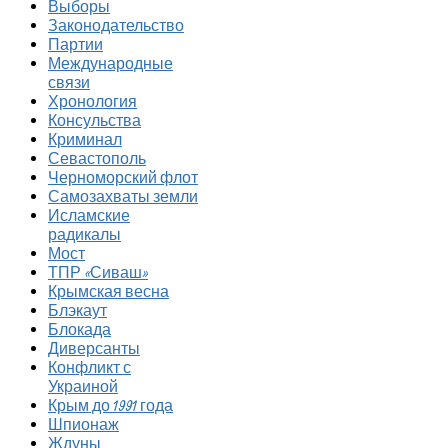
Выборы
Законодательство
Партии
Международные
связи
Хронология
Консульства
Криминал
Севастополь
Черноморский флот
Самозахваты земли
Исламские
радикалы
Мост
ТПР «Сиваш»
Крымская весна
Блэкаут
Блокада
Диверсанты
Конфликт с
Украиной
Крым до 1991 года
Шпионаж
Ждуны