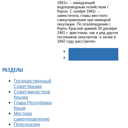
1941гг. – заведующий
водопроводным хозяйством г.
Керчи. С ноября 1941г. –
заместитель главы местного
самоуправления при немецкой
оккупации. По освобождению г.
Керчь Красной армией 30 декабря
1941 г. арестован, как и ряд других
пособников оккупантов, а затем в
1942 году расстрелян.
< НАЗАД
ВПЕРЁД >
РАЗДЕЛЫ
Государственный
Совет Крыма
Совет министров
Крыма
Глава Республики
Крым
Местное
самоуправление
Персоналии