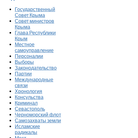
Государственный
Совет Крыма
Совет министров
Крыма
Глава Республики
Крым
Местное
самоуправление
Персоналии
Выборы
Законодательство
Партии
Международные
связи
Хронология
Консульства
Криминал
Севастополь
Черноморский флот
Самозахваты земли
Исламские
радикалы