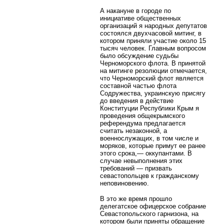
А накануне в городе по
инициативе общественных
организаций я народных депутатов
состоялся двухчасовой митинг, в
котором приняли участие около 15
тысяч человек. Главным вопросом
было обсуждение судьбы
Черноморского флота. В принятой
на митинге резолюции отмечается,
что Черноморский флот является
составной частью флота
Содружества, украинскую присягу
до введения в действие
Конституции Республики Крым я
проведения общекрымского
референдума предлагается
считать незаконной, а
военнослужащих, в том числе и
моряков, которые примут ее ранее
этого срока,— оккупантами. В
случае невыполнения этих
требований — призвать
севастопольцев к гражданскому
неповиновению.
В это же время прошло
делегатское офицерское собрание
Севастопольского гарнизона, на
котором были приняты обращение