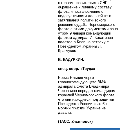
к главам правительств СНГ,
обращение к личному составу
флота и постановление о
недопустимости дальнейшего
затягивания политического
решения судьбы Черноморского
флота с этими документами рано
утром 9 января командующий
флотом адмирал И. Касатонов
полетел в Киев на встречу с
Президентом Украины Л.
Кравчуком.
В. БАДУРКИН.
спец. корр. «Труда»
Борис Ельцин через
главнокомандующего ВМФ
адмирала флота Владимира
Чернавина передал командирам
кораблей Черноморского флота,
что они находятся под защитой
Президента России и чтобы
моряки присяги Украине не
давали.
(ТАСС. Ульяновск)