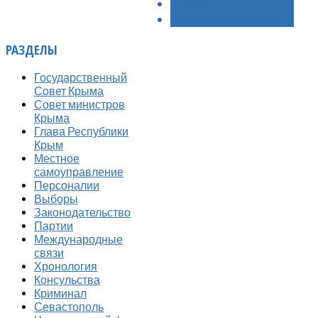
< НАЗАД
ВПЕРЁД >
РАЗДЕЛЫ
Государственный
Совет Крыма
Совет министров
Крыма
Глава Республики
Крым
Местное
самоуправление
Персоналии
Выборы
Законодательство
Партии
Международные
связи
Хронология
Консульства
Криминал
Севастополь