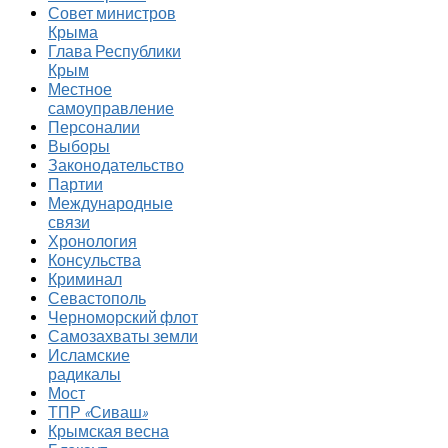
Совет министров
Крыма
Глава Республики
Крым
Местное
самоуправление
Персоналии
Выборы
Законодательство
Партии
Международные
связи
Хронология
Консульства
Криминал
Севастополь
Черноморский флот
Самозахваты земли
Исламские
радикалы
Мост
ТПР «Сиваш»
Крымская весна