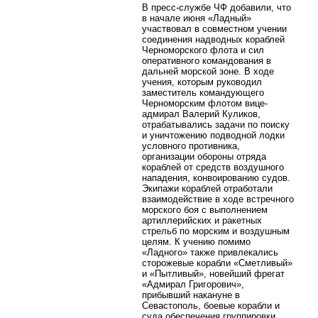
В пресс-службе ЧФ добавили, что
в начале июня «Ладный»
участвовал в совместном учении
соединения надводных кораблей
Черноморского флота и сил
оперативного командования в
дальней морской зоне. В ходе
учения, которым руководил
заместитель командующего
Черноморским флотом вице-
адмирал Валерий Куликов,
отрабатывались задачи по поиску
и уничтожению подводной лодки
условного противника,
организации обороны отряда
кораблей от средств воздушного
нападения, конвоированию судов.
Экипажи кораблей отработали
взаимодействие в ходе встречного
морского боя с выполнением
артиллерийских и ракетных
стрельб по морским и воздушным
целям. К учению помимо
«Ладного» также привлекались
сторожевые корабли «Сметливый»
и «Пытливый», новейший фрегат
«Адмирал Григорович»,
прибывший накануне в
Севастополь, боевые корабли и
суда обеспечения группировки