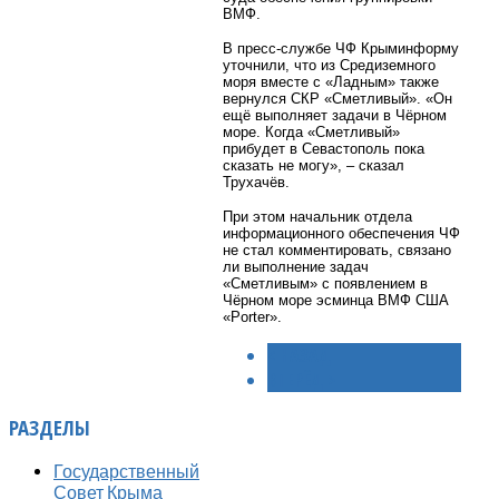
ВМФ.
В пресс-службе ЧФ Крыминформу
уточнили, что из Средиземного
моря вместе с «Ладным» также
вернулся СКР «Сметливый». «Он
ещё выполняет задачи в Чёрном
море. Когда «Сметливый»
прибудет в Севастополь пока
сказать не могу», – сказал
Трухачёв.
При этом начальник отдела
информационного обеспечения ЧФ
не стал комментировать, связано
ли выполнение задач
«Сметливым» с появлением в
Чёрном море эсминца ВМФ США
«Porter».
< НАЗАД
ВПЕРЁД >
РАЗДЕЛЫ
Государственный
Совет Крыма