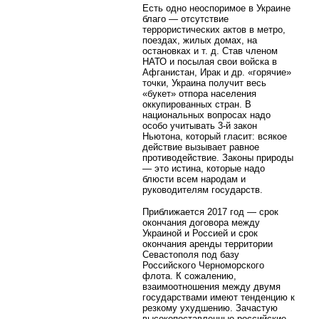
Есть одно неоспоримое в Украине
благо — отсутствие
террористических актов в метро,
поездах, жилых домах, на
остановках и т. д. Став членом
НАТО и посылая свои войска в
Афганистан, Ирак и др. «горячие»
точки, Украина получит весь
«букет» отпора населения
оккупированных стран. В
национальных вопросах надо
особо учитывать 3-й закон
Ньютона, который гласит: всякое
действие вызывает равное
противодействие. Законы природы
— это истина, которые надо
блюсти всем народам и
руководителям государств.
Приближается 2017 год — срок
окончания договора между
Украиной и Россией и срок
окончания аренды территории
Севастополя под базу
Российского Черноморского
флота. К сожалению,
взаимоотношения между двумя
государствами имеют тенденцию к
резкому ухудшению. Зачастую
высокопоставленные российские