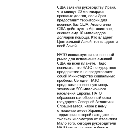
США заявили руководству Ирака,
что спишут 20 миллиардов
прошлых долгов, если Ирак
предоставит территории для
военных баз США. Аналогично
США действует в Афганистане,
обещая ему 10 миллиардов
долларов помощи. Кто владеет
Центральной Азией, тот владеет и
всей Азией.
НАТО используется как военный
рычаг для исполнения амбиций
США на всей планете. Надо
понимать, что НАТО не курортное
предприятие и не представляет
собой Министерство социальных
проблем. Сегодня НАТО
представляет военную мощь
экономики 500-миллионного
населения Европы. НАТО
образован как оборонный союз
государств Северной Атлантики.
Спрашивается, какое к нему
отношение имеет Украина,
территория которой находится в
тысячах километров от Атлантики.
Мало того, сегодня руководители
НАТО хотят вовлечь в блок и