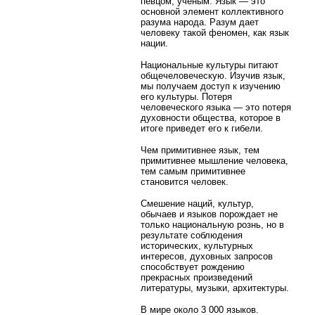
певцом, ученым. Язык — это
основной элемент коллективного
разума народа. Разум дает
человеку такой феномен, как язык
нации.
Национальные культуры питают
общечеловеческую. Изучив язык,
мы получаем доступ к изучению
его культуры. Потеря
человеческого языка — это потеря
духовности общества, которое в
итоге приведет его к гибели.
Чем примитивнее язык, тем
примитивнее мышление человека,
тем самым примитивнее
становится человек.
Смешение наций, культур,
обычаев и языков порождает не
только национальную рознь, но в
результате соблюдения
исторических, культурных
интересов, духовных запросов
способствует рождению
прекрасных произведений
литературы, музыки, архитектуры.
В мире около 3 000 языков.