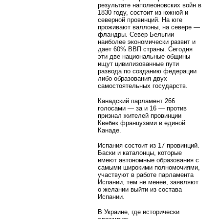
результате наполеоновских войн в
1830 году, состоит из южной и
северной провинций. На юге
проживают валлоны, на севере —
фландры. Север Бельгии
наиболее экономически развит и
дает 60% ВВП страны. Сегодня
эти две национальные общины
ищут цивилизованные пути
развода по созданию федерации
либо образования двух
самостоятельных государств.
Канадский парламент 266
голосами — за и 16 — против
признал жителей провинции
Квебек французами в единой
Канаде.
Испания состоит из 17 провинций.
Баски и каталонцы, которые
имеют автономные образования с
самыми широкими полномочиями,
участвуют в работе парламента
Испании, тем не менее, заявляют
о желании выйти из состава
Испании.
В Украине, где исторически