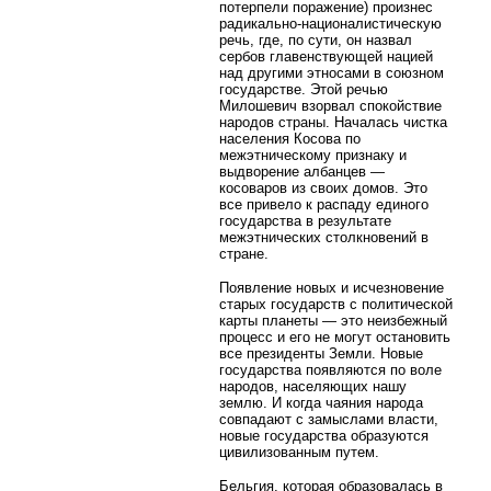
потерпели поражение) произнес
радикально-националистическую
речь, где, по сути, он назвал
сербов главенствующей нацией
над другими этносами в союзном
государстве. Этой речью
Милошевич взорвал спокойствие
народов страны. Началась чистка
населения Косова по
межэтническому признаку и
выдворение албанцев —
косоваров из своих домов. Это
все привело к распаду единого
государства в результате
межэтнических столкновений в
стране.
Появление новых и исчезновение
старых государств с политической
карты планеты — это неизбежный
процесс и его не могут остановить
все президенты Земли. Новые
государства появляются по воле
народов, населяющих нашу
землю. И когда чаяния народа
совпадают с замыслами власти,
новые государства образуются
цивилизованным путем.
Бельгия, которая образовалась в