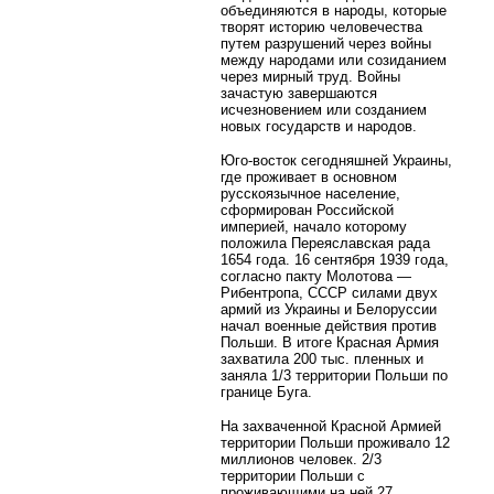
объединяются в народы, которые
творят историю человечества
путем разрушений через войны
между народами или созиданием
через мирный труд. Войны
зачастую завершаются
исчезновением или созданием
новых государств и народов.
Юго-восток сегодняшней Украины,
где проживает в основном
русскоязычное население,
сформирован Российской
империей, начало которому
положила Переяславская рада
1654 года. 16 сентября 1939 года,
согласно пакту Молотова —
Рибентропа, СССР силами двух
армий из Украины и Белоруссии
начал военные действия против
Польши. В итоге Красная Армия
захватила 200 тыс. пленных и
заняла 1/3 территории Польши по
границе Буга.
На захваченной Красной Армией
территории Польши проживало 12
миллионов человек. 2/3
территории Польши с
проживающими на ней 27