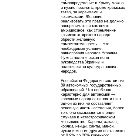
самоопределение в Крыму можно
и нужно признать, кроме крымских
татар, за караимами и
крымчаками. Желание
реализовать это право не должно
восприниматься как нечто
амбициозное, как стремление
крымскотатарского народа
обрести желанную
самостоятельность — это
необходимое условие
равноправия народов Украины.
Нужна политическая воля
руководства Украины и
политическая культура наших
народов.
Российская Федерация состоит из
89 автономных государственных
образований. Что особенно
характерно для автономий —
коренные народности почти ни в
одной из них не составляют
основную часть населения, более
того они оказываются в ряде
случаев в катастрофическом
меньшинстве. Карелы, хакасы,
коряки, ненцы, ханты, манси,
чукчи и многие другие составляют
от 0,9% до 20% коренного