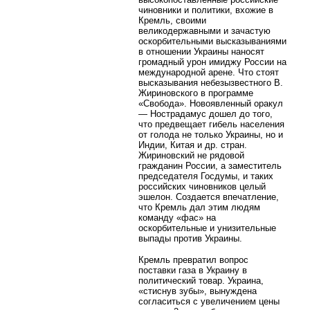
чиновники и политики, вхожие в
Кремль, своими
великодержавными и зачастую
оскорбительными высказываниями
в отношении Украины наносят
громадный урон имиджу России на
международной арене. Что стоят
высказывания небезызвестного В.
Жириновского в программе
«Свобода». Новоявленный оракул
— Нострадамус дошел до того,
что предвещает гибель населения
от голода не только Украины, но и
Индии, Китая и др. стран.
Жириновский не рядовой
гражданин России, а заместитель
председателя Госдумы, и таких
российских чиновников целый
эшелон. Создается впечатление,
что Кремль дал этим людям
команду «фас» на
оскорбительные и унизительные
выпады против Украины.
Кремль превратил вопрос
поставки газа в Украину в
политический товар. Украина,
«стиснув зубы», вынуждена
согласиться с увеличением цены