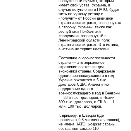
вооруженный субъект, который
имеет свой устав. Украина, в
случае вступления в НАТО, будет
жить по чужому уставу и
«получит» от России дивизион
стратегических ракет, развернутых
в сторону. Украины, также как
республики Прибалтики
«получили» развернутый в
Ленинградской области полк
стратегических ракет. Это истина,
а истина не терпит болтовни.
Состояние обороноспособности
страны — это зеркальное
отражение состояния дел
экономики страны. Содержание
одного военнослужащего в год
Украине обходится в 5 тыс.
долларов США. Аналогично
содержание одного
военнослужащего в год в Венгрии
— 38,5 тыс. долларов, в Чехии —
300 тыс. долларов, в США — 1
млн. 100 тыс. долларов.
К примеру, в Швеции (где
проживает 9,8 миллиона человек),
не члена НАТО, бюджет страны
составляет свыше 110