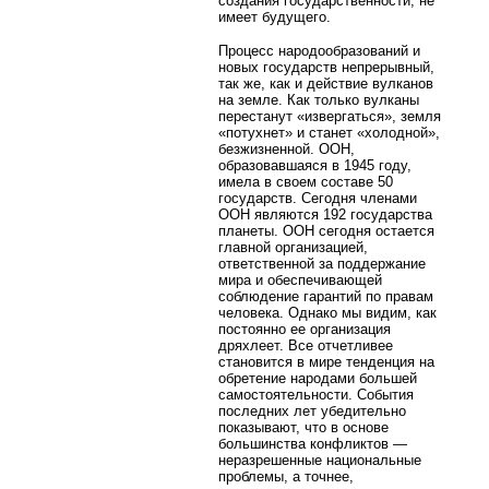
создания государственности, не
имеет будущего.
Процесс народообразований и
новых государств непрерывный,
так же, как и действие вулканов
на земле. Как только вулканы
перестанут «извергаться», земля
«потухнет» и станет «холодной»,
безжизненной. ООН,
образовавшаяся в 1945 году,
имела в своем составе 50
государств. Сегодня членами
ООН являются 192 государства
планеты. ООН сегодня остается
главной организацией,
ответственной за поддержание
мира и обеспечивающей
соблюдение гарантий по правам
человека. Однако мы видим, как
постоянно ее организация
дряхлеет. Все отчетливее
становится в мире тенденция на
обретение народами большей
самостоятельности. События
последних лет убедительно
показывают, что в основе
большинства конфликтов —
неразрешенные национальные
проблемы, а точнее,