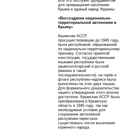
Все это послужит фундаментом
для превращения населения
Крыма в единый народ Украины.
«Воссоздание национально-
территориальной автономии в
Крыму»
Крымская АССР,
просуществовавшая до 1945 года,
была республикой, образованной
по национально-территориальному
признаку. Согласно принятой
конституции, государственными
языками республики были
крымскотатарский и русский
(именно в такой
последовательности), на гербе и
флаге республики надписи была
выполнены на этих двух языках.
Для формального доказательства
нашего утверждения этого вполне
достаточно. Крымская АССР была
преобразована в Крымскую
область в 1945 году, так как
необходимые условия для
сохранения автономной
республики перестали
существовать после выселения
коренного народа.