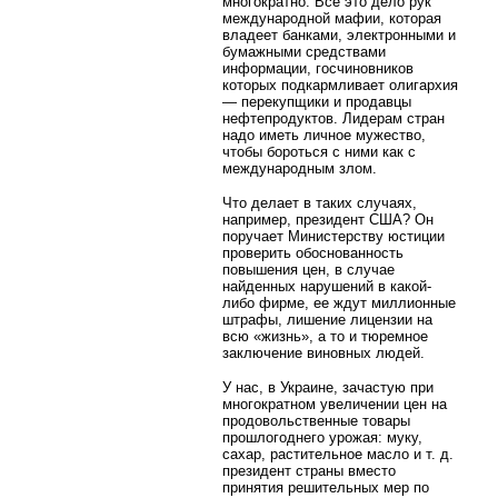
многократно. Все это дело рук
международной мафии, которая
владеет банками, электронными и
бумажными средствами
информации, госчиновников
которых подкармливает олигархия
— перекупщики и продавцы
нефтепродуктов. Лидерам стран
надо иметь личное мужество,
чтобы бороться с ними как с
международным злом.
Что делает в таких случаях,
например, президент США? Он
поручает Министерству юстиции
проверить обоснованность
повышения цен, в случае
найденных нарушений в какой-
либо фирме, ее ждут миллионные
штрафы, лишение лицензии на
всю «жизнь», а то и тюремное
заключение виновных людей.
У нас, в Украине, зачастую при
многократном увеличении цен на
продовольственные товары
прошлогоднего урожая: муку,
сахар, растительное масло и т. д.
президент страны вместо
принятия решительных мер по