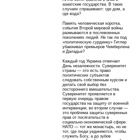
азиатские государства. В таких
случаях спрашивают: где дом, а
где вода?
Память человеческая коротка,
события Второй мировой войны
размываются в послевоенных
поколениях людей. Не так ли под
«политическую сурдинку» Гитлер
убаюкивал премьеров Чемберлена
и Даладье?
Каждый год Украина отмечает
День незалежности. Суверенитет
страны — это есть право
политических субъектов
следовать собственным курсом и
делать свой выбор без
постороннего вмешательства.
Суверенитет проявляется в
первую очередь правом
государства на защиту от военной
интервенции, во втором случае —
это проблема защиты суверенных
прав от посягательств в
социально-экономической сфере.
НАТО — тот же монастырь, но не
тот, где люди уединяются, чтобы
служить Богу, а до зубов