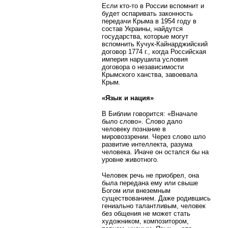
Если кто-то в России вспомнит и
будет оспаривать законность
передачи Крыма в 1954 году в
состав Украины, найдутся
государства, которые могут
вспомнить Кучук-Кайнарджийский
договор 1774 г., когда Российская
империя нарушила условия
договора о независимости
Крымского ханства, завоевала
Крым.
«Язык и нация»
В Библии говорится: «Вначале
было слово». Слово дало
человеку познание в
мировоззрении. Через слово шло
развитие интеллекта, разума
человека. Иначе он остался бы на
уровне животного.
Человек речь не приобрел, она
была передана ему или свыше
Богом или внеземным
существованием. Даже родившись
гениально талантливым, человек
без общения не может стать
художником, композитором,