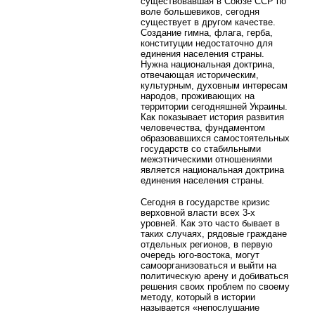
существовавшая в Союзе ССР по
воле большевиков, сегодня
существует в другом качестве.
Создание гимна, флага, герба,
конституции недостаточно для
единения населения страны.
Нужна национальная доктрина,
отвечающая историческим,
культурным, духовным интересам
народов, проживающих на
территории сегодняшней Украины.
Как показывает история развития
человечества, фундаментом
образовавшихся самостоятельных
государств со стабильными
межэтническими отношениями
является национальная доктрина
единения населения страны.
Сегодня в государстве кризис
верховной власти всех 3-х
уровней. Как это часто бывает в
таких случаях, рядовые граждане
отдельных регионов, в первую
очередь юго-востока, могут
самоорганизоваться и выйти на
политическую арену и добиваться
решения своих проблем по своему
методу, который в истории
называется «непослушание