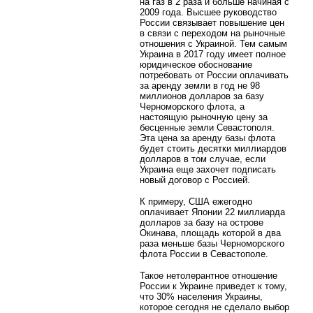
на газ в 2 раза и больше начиная с
2009 года. Высшее руководство
России связывает повышение цен
в связи с переходом на рыночные
отношения с Украиной. Тем самым
Украина в 2017 году имеет полное
юридическое обоснование
потребовать от России оплачивать
за аренду земли в год не 98
миллионов долларов за базу
Черноморского флота, а
настоящую рыночную цену за
бесценные земли Севастополя.
Эта цена за аренду базы флота
будет стоить десятки миллиардов
долларов в том случае, если
Украина еще захочет подписать
новый договор с Россией.
К примеру, США ежегодно
оплачивает Японии 22 миллиарда
долларов за базу на острове
Окинава, площадь которой в два
раза меньше базы Черноморского
флота России в Севастополе.
Такое нетолерантное отношение
России к Украине приведет к тому,
что 30% населения Украины,
которое сегодня не сделало выбор