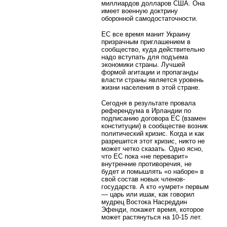
миллиардов долларов США. Она
имеет военную доктрину
оборонной самодостаточности.
ЕС все время манит Украину
призрачным приглашением в
сообщество, куда действительно
надо вступать для подъема
экономики страны. Лучшей
формой агитации и пропаганды
власти страны является уровень
жизни населения в этой стране.
Сегодня в результате провала
референдума в Ирландии по
подписанию договора ЕС (взамен
конституции) в сообществе возник
политический кризис. Когда и как
разрешится этот кризис, никто не
может четко сказать. Одно ясно,
что ЕС пока «не переварит»
внутренние противоречия, не
будет и помышлять «о наборе» в
свой состав новых членов-
государств. А кто «умрет» первым
— царь или ишак, как говорил
мудрец Востока Насреддин
Эфенди, покажет время, которое
может растянуться на 10-15 лет.