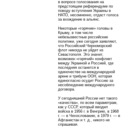
в вопросе голосования на
предстоящем референдуме по
поводу вступления Украины в
НАТО, несомненно, отдаст голоса
за вхождение в альянс.
Некоторые «горячие» головы в
Крыму, в том числе
небезызвестные российские
политики, уже сегодня заявляют,
что Российский Черноморский
флот никогда не уйдет из
Севастополя. Это значит,
возможен «горячий» конфликт
между Украиной и Россией, где
последняя останется в
одиночестве на международной
арене и трибуне ООН, которая
единогласно осудит Россию за
несоблюдение международного
договора.
У сегодняшней России нет такого
«качества», по всем параметрам,
как у СССР, который вводил
войска в 1956 г. в Венгрию, в 1968
г. — в Чехословакию, в 1979 г. — в
Афганистан и т. д., никого не
спрашивая.