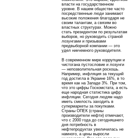
власти на государственном
уровне. В нашем обществе часто
посредственные люди занимают
высокие положения благодаря не
своим талантам, а связям во
властных структурах. Можно
стать президентом по результатам
выборов, но руководить страной
лозунгами и призывами
предвыборной компании — это
удел никчемного руководителя.
В современном мире коррупции и
чистогана пустословие и лозунги
— непозволительная роскошь.
Например, инфляция за текущий
год достигла в Украине 16%, в то
время как на Западе 3%. При том,
что это цифры Госкомстата, а есть
еще народная статистика цифр
инфляции. Сегодня людям надо
иметь смелость заходить в
супермаркеты за покупками.
Страны ОПЕК (страны
производители нефти) отмечают,
что с 2000 года до сегодняшнего
дня потребность в
нефтепродуктах увеличилась не
намного, а цены выросли