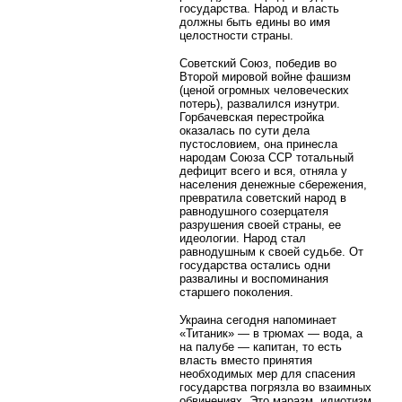
государства. Народ и власть
должны быть едины во имя
целостности страны.
Советский Союз, победив во
Второй мировой войне фашизм
(ценой огромных человеческих
потерь), развалился изнутри.
Горбачевская перестройка
оказалась по сути дела
пустословием, она принесла
народам Союза ССР тотальный
дефицит всего и вся, отняла у
населения денежные сбережения,
превратила советский народ в
равнодушного созерцателя
разрушения своей страны, ее
идеологии. Народ стал
равнодушным к своей судьбе. От
государства остались одни
развалины и воспоминания
старшего поколения.
Украина сегодня напоминает
«Титаник» — в трюмах — вода, а
на палубе — капитан, то есть
власть вместо принятия
необходимых мер для спасения
государства погрязла во взаимных
обвинениях. Это маразм, идиотизм