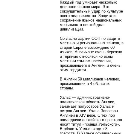
Каждый год умирает несколько
десятков языков мира. Это
сокрушительный удар по культуре
всего человечества. Защита и
сохранение языков национальных
меньшинств святой долг
цивилизации.
Согласно хартии ООН по защите
местных и региональных языков, в
старой Европе возрождено 60
языков. Англичане очень бережно
и терпимо относятся ко всем
местным языкам населения,
проживающего в Англии, и очень
этим гордятся.
В Англии 59 миллионов человек,
проживающих в 4 областях
страны.
Уэльс — административно-
политическая область Англии,
занимает полуостров Уэльс и
остров Англси. Уэльс Завоеван
Англией в XIV веке. С тех пор
наследники английского престола
носят титул «принца Уэльского».
В область Уэльс входят 8
графств. В Уэльсе официальный