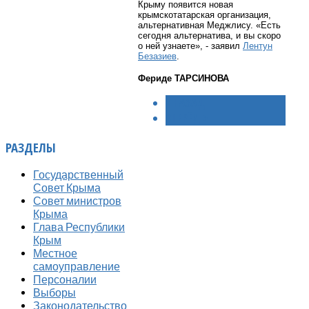
Крыму появится новая
крымскотатарская организация,
альтернативная Меджлису. «Есть
сегодня альтернатива, и вы скоро
о ней узнаете», - заявил
Лентун
Безазиев
.
Фериде ТАРСИНОВА
< НАЗАД
ВПЕРЁД >
РАЗДЕЛЫ
Государственный
Совет Крыма
Совет министров
Крыма
Глава Республики
Крым
Местное
самоуправление
Персоналии
Выборы
Законодательство