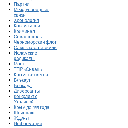
Партии
Международные
связи
Хронология
Консульства
Криминал
Севастополь
Черноморский флот
Самозахваты земли
Исламские
радикалы
Мост
ТПР «Сиваш»
Крымская весна
Блэкаут
Блокада
Диверсанты
Конфликт с
Украиной
Крым до 1991 года
Шпионаж
Ждуны
Информация