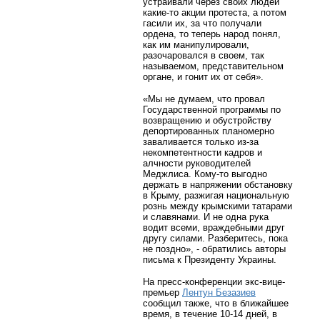
устраивали через своих людей
какие-то акции протеста, а потом
гасили их, за что получали
ордена, то теперь народ понял,
как им манипулировали,
разочаровался в своем, так
называемом, представительном
органе, и гонит их от себя».
«Мы не думаем, что провал
Государственной программы по
возвращению и обустройству
депортированных планомерно
заваливается только из-за
некомпетентности кадров и
алчности руководителей
Меджлиса. Кому-то выгодно
держать в напряжении обстановку
в Крыму, разжигая национальную
рознь между крымскими татарами
и славянами. И не одна рука
водит всеми, враждебными друг
другу силами. Разберитесь, пока
не поздно», - обратились авторы
письма к Президенту Украины.
На пресс-конференции экс-вице-
премьер
Лентун Безазиев
сообщил также, что в ближайшее
время, в течение 10-14 дней, в