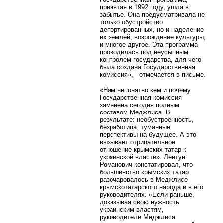
принятая в 1992 году, ушла в
забытье. Она предусматривала не
только обустройство
депортированных, но и наделение
их землей, возрождение культуры,
и многое другое. Эта программа
проводилась под неусыпным
контролем государства, для чего
была создана Государственная
комиссия», - отмечается в письме.
«Нам непонятно кем и почему
Государственная комиссия
заменена сегодня полным
составом Меджлиса. В
результате: необустроенность,
безработица, туманные
перспективы на будущее. А это
вызывает отрицательное
отношение крымских татар к
украинской власти». Лентун
Романович констатировал, что
большинство крымских татар
разочаровалось в Меджлисе
крымскотатарского народа и в его
руководителях. «Если раньше,
доказывая свою нужность
украинским властям,
руководители Меджлиса