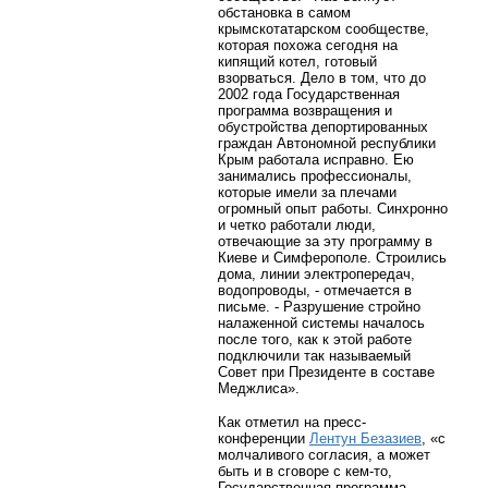
обстановка в самом
крымскотатарском сообществе,
которая похожа сегодня на
кипящий котел, готовый
взорваться. Дело в том, что до
2002 года Государственная
программа возвращения и
обустройства депортированных
граждан Автономной республики
Крым работала исправно. Ею
занимались профессионалы,
которые имели за плечами
огромный опыт работы. Синхронно
и четко работали люди,
отвечающие за эту программу в
Киеве и Симферополе. Строились
дома, линии электропередач,
водопроводы, - отмечается в
письме. - Разрушение стройно
налаженной системы началось
после того, как к этой работе
подключили так называемый
Совет при Президенте в составе
Меджлиса».
Как отметил на пресс-
конференции
Лентун Безазиев
, «с
молчаливого согласия, а может
быть и в сговоре с кем-то,
Государственная программа,