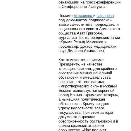
ознакомили на пресс-конференции
в Симферополе 7 августа.
Помимо
Безазиева
и
Гафарова
под документом подписались
также заместитель председателя
национального совета Армянского
общества Азат Григорян,
журналист Гостелерадиокомпании
«Крым» Решид Мемишев и
профессор, доктор медицинских
наук Дилявер Акмоллаев.
Как отмечается в письме
Президенту, «в качестве
тлеющего фитиля, для крайнего
обострения межнациональной
обстановки и вмешательства
внешних, так называемых
«миротворческих сил» в нужный
момент используется коренной
народ Крыма - крымские татары»,
а нынешняя политическая
обстановка в Крыму создает
угрозу целостности всего
государства. При этом авторы
документа выразили
обеспокоенность обстановкой и в
самом крымскотатарском
сообществе. «Нас волнует