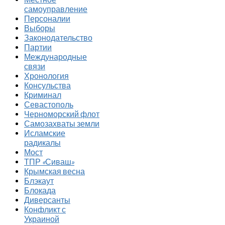
самоуправление
Персоналии
Выборы
Законодательство
Партии
Международные
связи
Хронология
Консульства
Криминал
Севастополь
Черноморский флот
Самозахваты земли
Исламские
радикалы
Мост
ТПР «Сиваш»
Крымская весна
Блэкаут
Блокада
Диверсанты
Конфликт с
Украиной