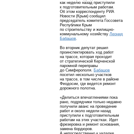
как неделю назад приступили
к подготовительным работам.
Об этом корреспонденту РИА
Новости (Крым) сообщил
председатель комитета Госсовета
Республики Крым
по строительству и жилищно-
коммунальному
хозяйству
Леонид
Бабашов
.
Во вторник депутат решил
проинспектировать ход работ
на трассе, которая проходит
от стратегической Керченской
паромной переправы
до Симферополя.
Бабашов
посетил несколько участков
на трассе, в том числе в районе
Феодосии, где ведется ремонт
дорожного полотна.
«Делиться впечатлениями пока
рано, подрядчики только недавно
получили аванс на проведение
работ и около недели назад
приступили к подготовительным
работам на этих участках. Идет
фрезеровка и ремонт основания,
замена бордюров.
А непосредственно к укладке