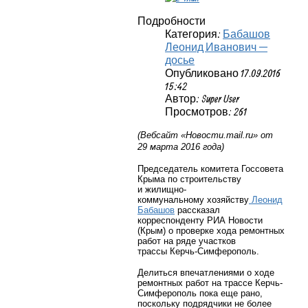
Подробности
Категория:
Бабашов
Леонид Иванович —
досье
Опубликовано 17.09.2016
15:42
Автор: Super User
Просмотров: 261
(Вебсайт «Новости.
mail
.
ru
» от
29 марта 2016 года)
Председатель комитета Госсовета
Крыма по строительству
и жилищно-
коммунальному
хозяйству
Леонид
Бабашов
рассказал
корреспонденту РИА Новости
(Крым) о проверке хода ремонтных
работ на ряде участков
трассы
Керчь-Симферополь.
Делиться впечатлениями о ходе
ремонтных работ на трассе
Керчь-
Симферополь
пока еще рано,
поскольку подрядчики не более