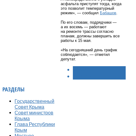
асфальта приступят тогда, когда
это позволит температурный
режим», — сообщил
Бабашов
.
По его словам, подрядчики —
а их восемь — работают
на ремонте трассы согласно
планам, должны завершить все
работы к 15 мая.
«На сегодняшний день график
соблюдается», — отметил
депутат.
< НАЗАД
ВПЕРЁД >
РАЗДЕЛЫ
Государственный
Совет Крыма
Совет министров
Крыма
Глава Республики
Крым
Местное