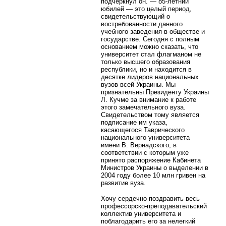
подчеркнул он. — 85-летний
юбилей — это целый период,
свидетельствующий о
востребованности данного
учебного заведения в обществе и
государстве. Сегодня с полным
основанием можно сказать, что
университет стал флагманом не
только высшего образования
республики, но и находится в
десятке лидеров национальных
вузов всей Украины. Мы
признательны Президенту Украины
Л. Кучме за внимание к работе
этого замечательного вуза.
Свидетельством тому является
подписание им указа,
касающегося Таврического
национального университета
имени В. Вернадского, в
соответствии с которым уже
принято распоряжение Кабинета
Министров Украины о выделении в
2004 году более 10 млн гривен на
развитие вуза.
Хочу сердечно поздравить весь
профессорско-преподавательский
коллектив университета и
поблагодарить его за нелегкий