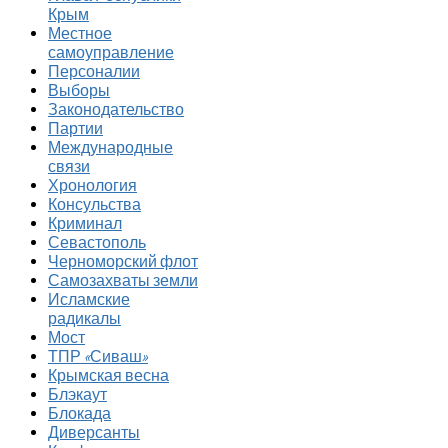
Крым
Местное
самоуправление
Персоналии
Выборы
Законодательство
Партии
Международные
связи
Хронология
Консульства
Криминал
Севастополь
Черноморский флот
Самозахваты земли
Исламские
радикалы
Мост
ТПР «Сиваш»
Крымская весна
Блэкаут
Блокада
Диверсанты