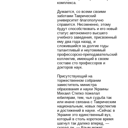
комплекса.
Думается, со всеми своими
заботами Таврический
университет благополучно
справится. Несомненно, этому
будут способствовать и его новый
статус автономного высшего
учебного заведения, присвоенный
ему два года назад, и
сложившийся за долгие годы
талантливый и неутомимый
профессорско-преподавательский
коллектив, имеющий в своем
составе сто профессоров и
докторов наук.
Присутствующий на
торжественном собрании
заместитель министра
образования и науки Украины
Михаил Степко пожелал
юбилярам, тем, чья судьба так
или иначе связана с Таврическим
национальным, новых перспектив
и достижений в науке. «Сейчас в
Украине это единственный вуз,
который в столь короткое время
шагнул так далеко вперед, —
сказал он. — Крым может