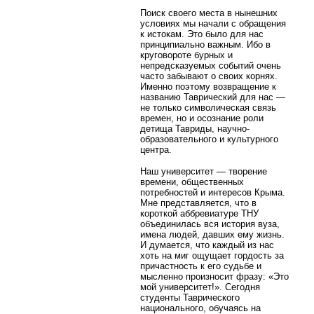
Поиск своего места в нынешних
условиях мы начали с обращения
к истокам. Это было для нас
принципиально важным. Ибо в
круговороте бурных и
непредсказуемых событий очень
часто забывают о своих корнях.
Именно поэтому возвращение к
названию Таврический для нас —
не только символическая связь
времен, но и осознание роли
детища Тавриды, научно-
образовательного и культурного
центра.
Наш университет — творение
времени, общественных
потребностей и интересов Крыма.
Мне представляется, что в
короткой аббревиатуре ТНУ
объединилась вся история вуза,
имена людей, давших ему жизнь.
И думается, что каждый из нас
хоть на миг ощущает гордость за
причастность к его судьбе и
мысленно произносит фразу: «Это
мой университет!». Сегодня
студенты Таврического
национального, обучаясь на