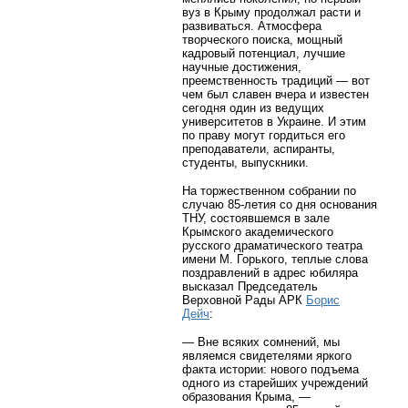
вуз в Крыму продолжал расти и
развиваться. Атмосфера
творческого поиска, мощный
кадровый потенциал, лучшие
научные достижения,
преемственность традиций — вот
чем был славен вчера и известен
сегодня один из ведущих
университетов в Украине. И этим
по праву могут гордиться его
преподаватели, аспиранты,
студенты, выпускники.
На торжественном собрании по
случаю 85-летия со дня основания
ТНУ, состоявшемся в зале
Крымского академического
русского драматического театра
имени М. Горького, теплые слова
поздравлений в адрес юбиляра
высказал Председатель
Верховной Рады АРК
Борис
Дейч
:
— Вне всяких сомнений, мы
являемся свидетелями яркого
факта истории: нового подъема
одного из старейших учреждений
образования Крыма, —