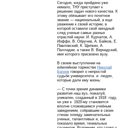
Сегодня, когда пройдено уже
немало, ТНУ приступает к
решению задач нового качества. К
этому обязывает его почетное
звание — национальный, а еще
уважение к своей истории, в
которой оставили свой звездный
след ученые самых разных
отраслей науки: И. Курчатов, А.
Иоффе, В. Обручев, А. Байков, Е.
Павловский, К. Щепкин, А.
Палладии, а также В. Вернадский,
имя которого присвоено вузу.
В своем выступлении на
юбилейном торжестве
Николай
Багров
говорил о непростой
судьбе университета и людях,
которые дали ему жизнь:
— С точки зрения динамики
развития наш вуз, пожалуй,
уникален, созданный в 1918 году,
он уже к 1920-му становится
вполне сложившимся учебным
заведением, собравшим в своих
стенах плеяду замечательных
ученых, талантливых и, как
показало время, гениальных
студентов. Вспомним, кто стоял у