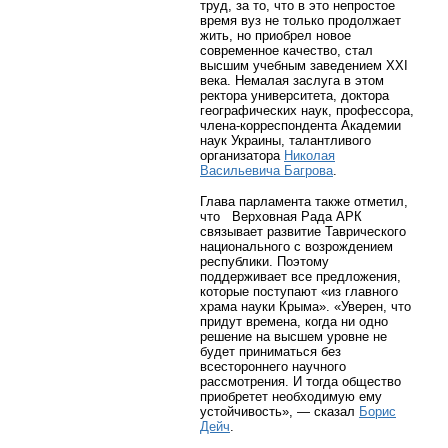
труд, за то, что в это непростое
время вуз не только продолжает
жить, но приобрел новое
современное качество, стал
высшим учебным заведением XXI
века. Немалая заслуга в этом
ректора университета, доктора
географических наук, профессора,
члена-корреспондента Академии
наук Украины, талантливого
организатора
Николая
Васильевича Багрова
.
Глава парламента также отметил,
что Верховная Рада АРК
связывает развитие Таврического
национального с возрождением
республики. Поэтому
поддерживает все предложения,
которые поступают «из главного
храма науки Крыма». «Уверен, что
придут времена, когда ни одно
решение на высшем уровне не
будет приниматься без
всестороннего научного
рассмотрения. И тогда общество
приобретет необходимую ему
устойчивость», — сказал
Борис
Дейч
.